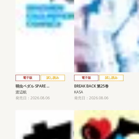
電子版
試し読み
電子版
試し読み
弱虫ペダル SPARE …
BREAK BACK 第25巻
渡辺航
KASA
発売日：2026.08.06
発売日：2026.08.06