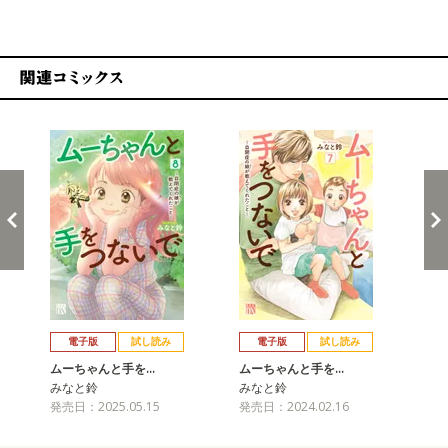
関連コミックス
戻る
進む
電子版
試し読み
電子版
試し読み
ムーちゃんと手を…
ムーちゃんと手を…
ム
みなと鈴
みなと鈴
み
発売日：2025.05.15
発売日：2024.02.16
発売