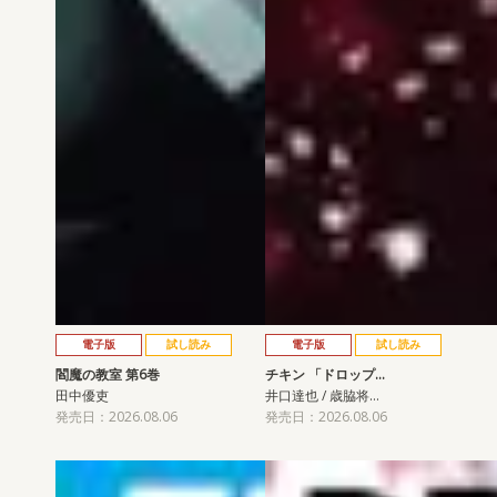
電子版
試し読み
電子版
試し読み
閻魔の教室 第6巻
チキン 「ドロップ…
田中優吏
井口達也 / 歳脇将…
発売日：2026.08.06
発売日：2026.08.06