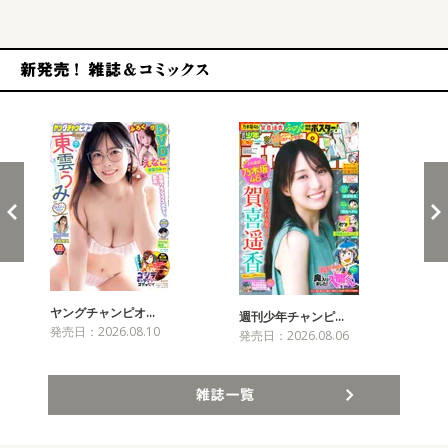
新発売！雑誌&コミックス
ヤングチャンピオ…
チャ
週刊少年チャンピ…
発売日：2026.08.10
発売
発売日：2026.08.06
雑誌一覧