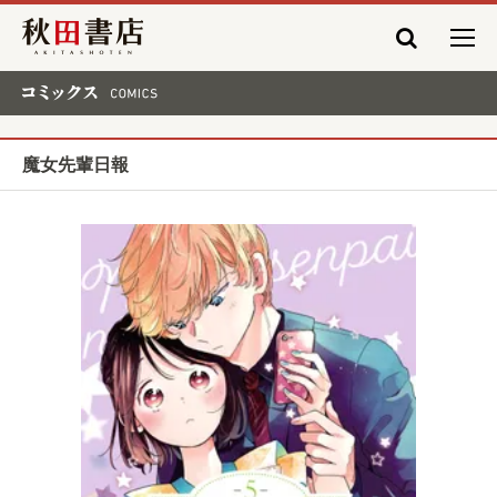
秋田書店
コミックス COMICS
魔女先輩日報