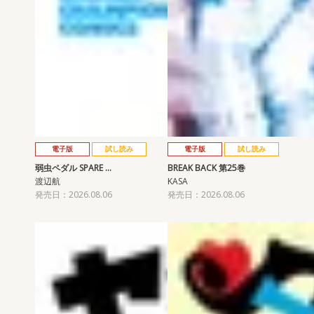
電子版
試し読み
電子版
試し読み
弱虫ペダル SPARE …
BREAK BACK 第25巻
渡辺航
KASA
発売日：2026.08.06
発売日：2026.08.06