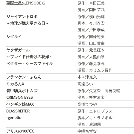
聖闘士星矢EPISODE.G
原作／車田正美
漫画／岡田芽武
ジャイアントロボ
原作／横山光輝
～地球が燃え尽きる日～
脚本／今川泰宏
漫画／戸田泰成
シグルイ
原作／南條範夫
漫画／山口貴由
ヤクザガール
原作／元長柾木
～ブレイド仕掛けの花嫁～
漫画／大熊由護
ベクター・ケースファイル
原作／藤見泰高
漫画／カミムラ晋作
フランケン・ふらん
木々津克久
ミカるんX
高遠るい
装甲騎兵ボトムズ
原作／矢立肇 高橋良輔
CRIMSON EYES
漫画／杉村麦太
ペンギン娘MAX
高橋てつや
BLASSREITER
原作／ニトロプラス
-genetic-
脚本／キムラノボル
漫画／廣瀬周
アリスの100℃C
中嶋ちずな