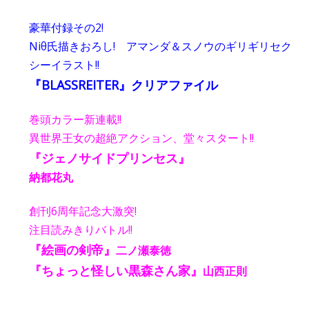
豪華付録その2!
Niθ氏描きおろし! アマンダ＆スノウのギリギリセク
シーイラスト!!
『BLASSREITER』クリアファイル
巻頭カラー新連載!!
異世界王女の超絶アクション、堂々スタート!!
『ジェノサイドプリンセス』
納都花丸
創刊6周年記念大激突!
注目読みきりバトル!!
『絵画の剣帝』
二ノ瀬泰徳
『ちょっと怪しい黒森さん家』
山西正則