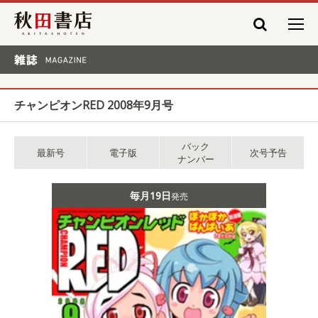
秋田書店
雑誌 MAGAZINE
チャンピオンRED 2008年9月号
バック
最新号
電子版
次号予告
ナンバー
毎月19日
発売