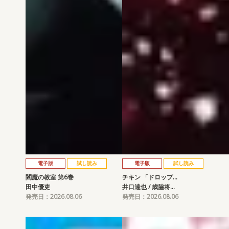
電子版
試し読み
電子版
試し読み
閻魔の教室 第6巻
チキン 「ドロップ…
田中優吏
井口達也 / 歳脇将…
発売日：2026.08.06
発売日：2026.08.06