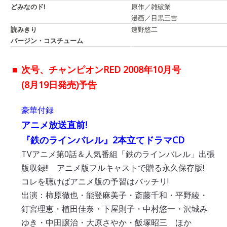
どみなのド!
原作／雑破業
漫画／目黒三吉
読みきり
速野悠二
バージン・コスチューム
■
次号、チャンピオンRED 2008年10月号
(8月19日発売)予告
豪華付録
アニメ放送直前!
『鉄のラインバレル』2本立てドラマCD
TVアニメ第0話＆人気番組「鉄のラインバレル」出張
版収録!! アニメ版フルキャストで贈る永久保存版!
コレを聴けばアニメ版の予習はバッチリ!
出演：柿原徹也・能登麻美子・斎藤千和・平野綾・
釘宮理恵・植田佳奈・下屋則子・中村悠一・沢城み
ゆき・中田譲治・大原さやか・飯塚昭三 ほか