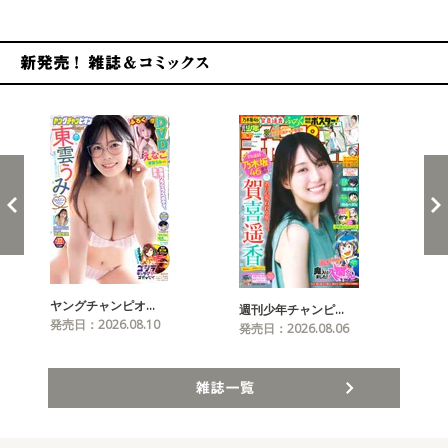
新発売！雑誌&コミックス
ヤングチャンピオ…
チャ
週刊少年チャンピ…
発売日：2026.08.10
発売
発売日：2026.08.06
雑誌一覧