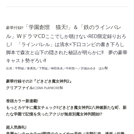
「学園創世 猫天!」＆「鉄のラインバレ
豪華付録!!
ル」WドラマCD
ここでしか聴けないRED限定録りおろ
し! 「ラインバレル」は清水×下口コンビの書き下ろし
脚本で森次と山下の隠された秘話が明らかに!! 夢の豪華
キャスト勢ぞろい!!
N
出演：平野綾／泰勇気／下野紘／神田朱未／中村悠一／沢城みゆき ほか
豪華付録その2!
『どきどき魔女神判2』
クリアファイル
N
(C)SNK PLAYMORE
巻頭カラー新連載!
もっとカゲキに魔女チェック!!
どきどき魔女神判2
八神健
新たな町、新
たな学園で記憶を失ったアクジが無差別魔女神判開始!?
超人気御礼!
美麗センターカラー!!
聖痕のクェイサー
原作／吉野弘幸 漫画／佐藤