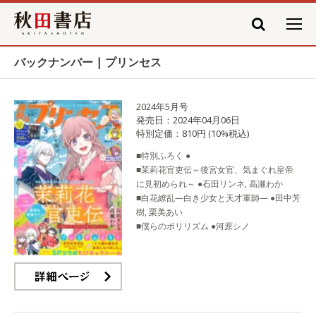
秋田書店
バックナンバー | プリンセス
2024年5月号
発売日：2024年04月06日
特別定価：810円 (10%税込)
■特別ふろく ●
■茉莉花官吏伝～後宮女官、気まぐれ皇帝
に見初められ～ ●石田リンネ, 高瀬わか
■白花繚乱—白き少女と天才軍師— ●田中芳
樹, 栗美あい
■僕らのポリリズム ●河原シノ
詳細ページ