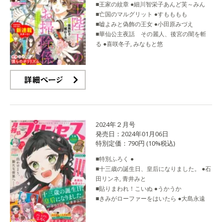
■王家の紋章 ●細川智栄子あんど芙～みん
■亡国のマルグリット ●すもももも
■嘘よみと偽飾の王女 ●小田原みづえ
■華仙公主夜話 その麗人、後宮の闇を斬
る ●喜咲冬子, みなもと悠
詳細ページ
2024年２月号
発売日：2024年01月06日
特別定価：790円 (10%税込)
■特別ふろく ●
■十三歳の誕生日、皇后になりました。 ●石
田リンネ, 青井みと
■貼りまわれ！こいぬ ●うかうか
■きみがローファーをはいたら ●大島永遠