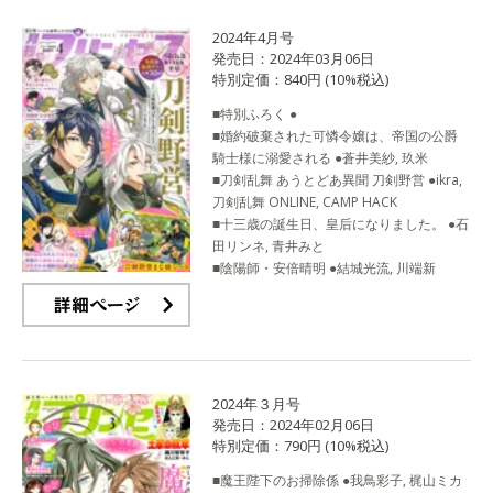
2024年4月号
発売日：2024年03月06日
特別定価：840円 (10%税込)
■特別ふろく ●
■婚約破棄された可憐令嬢は、帝国の公爵
騎士様に溺愛される ●蒼井美紗, 玖米
■刀剣乱舞 あうとどあ異聞 刀剣野営 ●ikra,
刀剣乱舞 ONLINE, CAMP HACK
■十三歳の誕生日、皇后になりました。 ●石
田リンネ, 青井みと
■陰陽師・安倍晴明 ●結城光流, 川端新
詳細ページ
2024年３月号
発売日：2024年02月06日
特別定価：790円 (10%税込)
■魔王陛下のお掃除係 ●我鳥彩子, 梶山ミカ