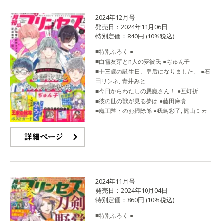
2024年12月号
発売日：2024年11月06日
特別定価：840円 (10%税込)
■特別ふろく ●
■白雪友芽とn人の夢彼氏 ●ぢゅん子
■十三歳の誕生日、皇后になりました。 ●石
田リンネ, 青井みと
■今日からわたしの悪魔さん！ ●互灯折
■彼の世の獣が見る夢は ●藤田麻貴
■魔王陛下のお掃除係 ●我鳥彩子, 梶山ミカ
詳細ページ
2024年11月号
発売日：2024年10月04日
特別定価：860円 (10%税込)
■特別ふろく ●