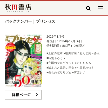
秋田書店
バックナンバー | プリンセス
2025年1月号
発売日：2024年12月06日
特別定価：860円 (10%税込)
■王家の紋章 ●細川智栄子あんど芙～みん
■特別ふろく ●
■亡国のマルグリット ●すもももも
■嘘よみと偽飾の王女 ●小田原みづえ
■僕らのポリリズム ●河原シノ
詳細ページ