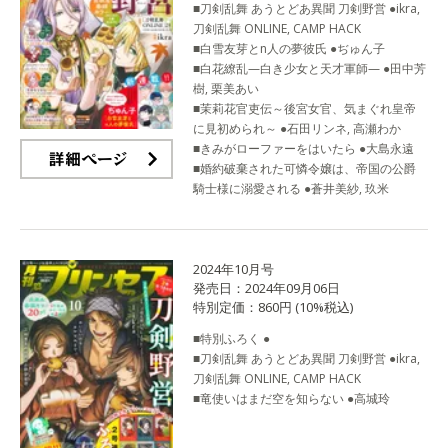
■刀剣乱舞 あうとどあ異聞 刀剣野営 ●ikra,
刀剣乱舞 ONLINE, CAMP HACK
■白雪友芽とn人の夢彼氏 ●ぢゅん子
■白花繚乱—白き少女と天才軍師— ●田中芳
樹, 栗美あい
■茉莉花官吏伝～後宮女官、気まぐれ皇帝
に見初められ～ ●石田リンネ, 高瀬わか
■きみがローファーをはいたら ●大島永遠
■婚約破棄された可憐令嬢は、帝国の公爵
詳細ページ
騎士様に溺愛される ●蒼井美紗, 玖米
2024年10月号
発売日：2024年09月06日
特別定価：860円 (10%税込)
■特別ふろく ●
■刀剣乱舞 あうとどあ異聞 刀剣野営 ●ikra,
刀剣乱舞 ONLINE, CAMP HACK
■竜使いはまだ空を知らない ●高城玲