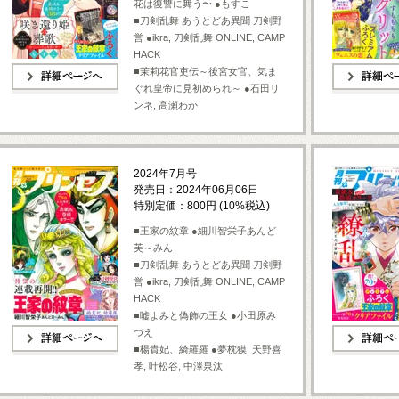
花は復讐に舞う〜 ●もすこ
■刀剣乱舞 あうとどあ異聞 刀剣野
営 ●ikra, 刀剣乱舞 ONLINE, CAMP
HACK
■茉莉花官吏伝～後宮女官、気ま
ぐれ皇帝に見初められ～ ●石田リ
詳細ページへ
詳細ページへ
ンネ, 高瀬わか
2024年7月号
発売日：2024年06月06日
特別定価：800円 (10%税込)
■王家の紋章 ●細川智栄子あんど
芙～みん
■刀剣乱舞 あうとどあ異聞 刀剣野
営 ●ikra, 刀剣乱舞 ONLINE, CAMP
HACK
■嘘よみと偽飾の王女 ●小田原み
づえ
■楊貴妃、綺羅羅 ●夢枕獏, 天野喜
詳細ページへ
詳細ページへ
孝, 叶松谷, 中澤泉汰