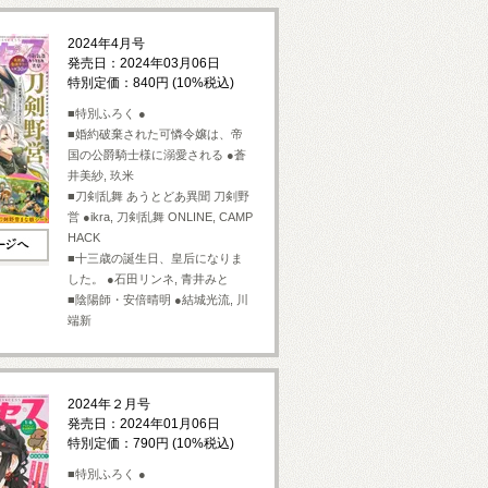
2024年4月号
発売日：2024年03月06日
特別定価：840円 (10%税込)
■特別ふろく ●
■婚約破棄された可憐令嬢は、帝
国の公爵騎士様に溺愛される ●蒼
井美紗, 玖米
■刀剣乱舞 あうとどあ異聞 刀剣野
営 ●ikra, 刀剣乱舞 ONLINE, CAMP
HACK
■十三歳の誕生日、皇后になりま
した。 ●石田リンネ, 青井みと
■陰陽師・安倍晴明 ●結城光流, 川
端新
2024年２月号
発売日：2024年01月06日
特別定価：790円 (10%税込)
■特別ふろく ●