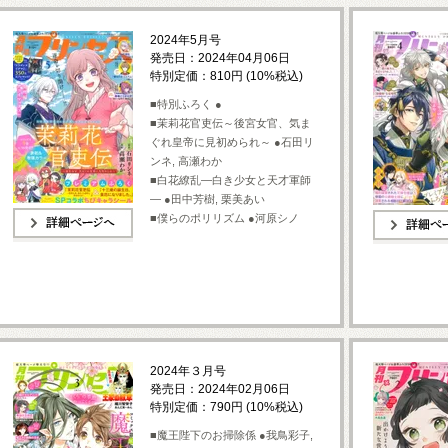
2024年5月号
発売日：2024年04月06日
特別定価：810円 (10%税込)
■特別ふろく ●
■茉莉花官吏伝～後宮女官、気ま
ぐれ皇帝に見初められ～ ●石田リ
ンネ, 高瀬わか
■白花繚乱—白き少女と天才軍師
— ●田中芳樹, 栗美あい
■僕らのポリリズム ●河原シノ
詳細ページへ
詳細ページへ
2024年３月号
発売日：2024年02月06日
特別定価：790円 (10%税込)
■魔王陛下のお掃除係 ●我鳥彩子,