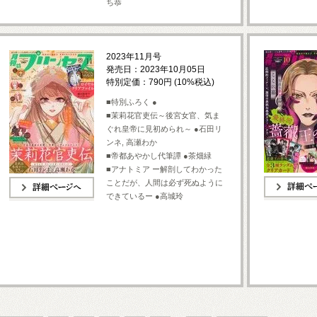
ち恭
2023年11月号
発売日：2023年10月05日
特別定価：790円 (10%税込)
■特別ふろく ●
■茉莉花官吏伝～後宮女官、気ま
ぐれ皇帝に見初められ～ ●石田リ
ンネ, 高瀬わか
■帝都あやかし代筆譚 ●茶畑緑
■アナトミア ー解剖してわかった
ことだが、人間は必ず死ぬように
できているー ●高城玲
詳細ページへ
詳細ページへ