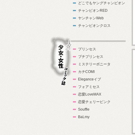
どこでもヤングチャンピオン
チャンピオンRED
ヤンチャンWeb
チャンピオンクロス
プリンセス
プチプリンセス
ミステリーボニータ
カチCOMI
Eleganceイブ
フォアミセス
少女・女性コ
恋愛LoveMAX
ミック誌
恋愛チェリーピンク
Souffle
BaLmy