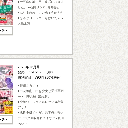
■十三歳の誕生日、皇后になりま
した。 ●石田リンネ, 青井みと
■貼りまわれ！こいぬ ●うかうか
■きみがローファーをはいたら ●
大島永遠
2023年12月号
発売日：2023年11月06日
特別定価：790円 (10%税込)
■特別ふろく ●
■白花繚乱—白き少女と天才軍師
— ●田中芳樹, 栗美あい
■少年ヴィジュアルロック ●灰音
アサナ
■悪役令嬢ですが、元下僕の獣人
にフラグ回収されてます!? ●夜田
あかり