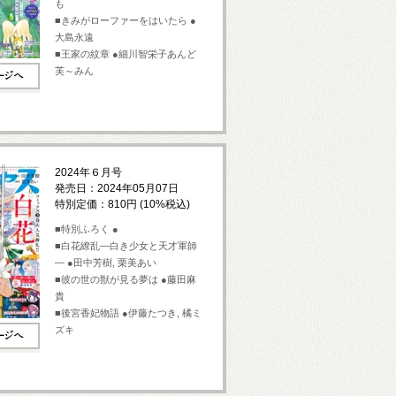
も
■きみがローファーをはいたら ●
大島永遠
■王家の紋章 ●細川智栄子あんど
芙～みん
2024年６月号
発売日：2024年05月07日
特別定価：810円 (10%税込)
■特別ふろく ●
■白花繚乱—白き少女と天才軍師
— ●田中芳樹, 栗美あい
■彼の世の獣が見る夢は ●藤田麻
貴
■後宮香妃物語 ●伊藤たつき, 橘ミ
ズキ