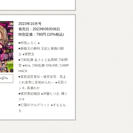
2023年10月号
発売日：2023年09月06日
特別定価：790円 (10%税込)
■特別ふろく ●
■薔薇王の葬列 王妃と薔薇の騎
士 ●菅野文
■刀剣乱舞 あうとどあ異聞 刀剣野
営 ●ikra, 刀剣乱舞 ONLINE, CAMP
HACK
■茉莉花官吏伝～後宮女官、気ま
ぐれ皇帝に見初められ～ ●石田リ
ンネ, 高瀬わか
■後宮香妃物語 ●伊藤たつき, 橘ミ
ズキ
■亡国のマルグリット ●すももも
も