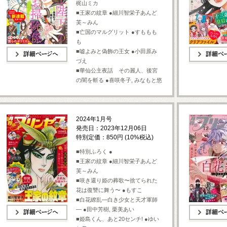
梶山ミカ
■王家の紋章 ●細川智栄子あんど
芙～みん
■亡国のマルグリット ●すももも
も
■嘘よみと偽飾の王女 ●小田原み
づえ
詳細ページへ
詳細ページへ
■華仙公主夜話 その麗人、後宮
の闇を斬る ●喜咲冬子, みなもと悠
2024年1月号
発売日：2023年12月06日
特別定価：850円 (10%税込)
■特別ふろく ●
■王家の紋章 ●細川智栄子あんど
芙～みん
■咲き還り姫の葬歌〜捨てられた
花は復讐に舞う〜 ●もすこ
■白花繚乱—白き少女と天才軍師
— ●田中芳樹, 栗美あい
■姫島くん、あと20センチ! ●ゆい
詳細ページへ
詳細ページへ