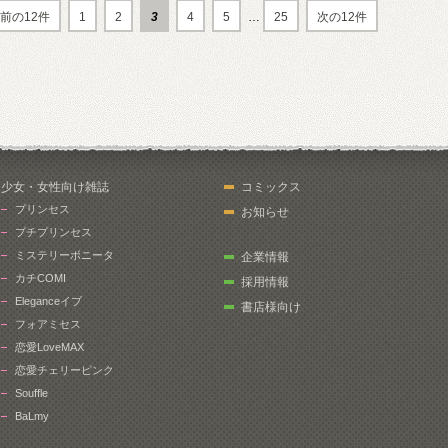
前の12件
1
2
3
4
5
…
25
次の12件
少女・女性向け雑誌
コミックス
プリンセス
お知らせ
プチプリンセス
ミステリーボニータ
企業情報
カチCOMI
採用情報
Eleganceイブ
書店様向け
フォアミセス
恋愛LoveMAX
恋愛チェリーピンク
Souffle
BaLmy