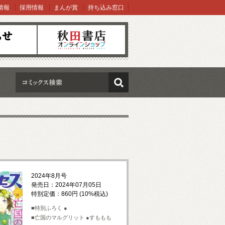
情報
採用情報
まんが賞
持ち込み窓口
オンラインショップ
検索
2024年8月号
発売日：2024年07月05日
特別定価：860円 (10%税込)
■特別ふろく ●
■亡国のマルグリット ●すももも