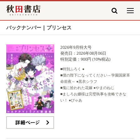
秋田書店
バックナンバー | プリンセス
2026年9月特大号
発売日：2026年08月06日
特別定価：900円 (10%税込)
■特別ふろく ●
■僕の陛下になってください～学園国家革
命前夜～ ●黒衣シラフ
■鬼に拾われた花嫁 ●やまのねじ
■ましろお嬢様は完璧執事を攻略できな
い！ ●ぴゃあ
詳細ページ