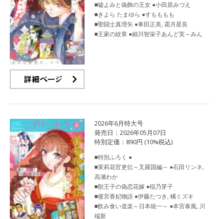
■嘘よみと偽飾の王女 ●小田原みづえ
■きよら たまゆら ●すもももも
■聖闘士真理矢 ●車田正美, 霜月星良
■王家の紋章 ●細川智栄子あんど芙～みん
詳細ページ
2026年6月特大号
発売日：2026年05月07日
特別定価：890円 (10%税込)
■特別ふろく ●
■茉莉花官吏伝～叉羅国編～ ●石田リンネ,
高瀬わか
■獣王子の偽恋花嫁 ●稲乃芽子
■後宮香妃物語 ●伊藤たつき, 橘ミズキ
■飲み食い道楽～日本統一～ ●本宮泰風, 川
端新