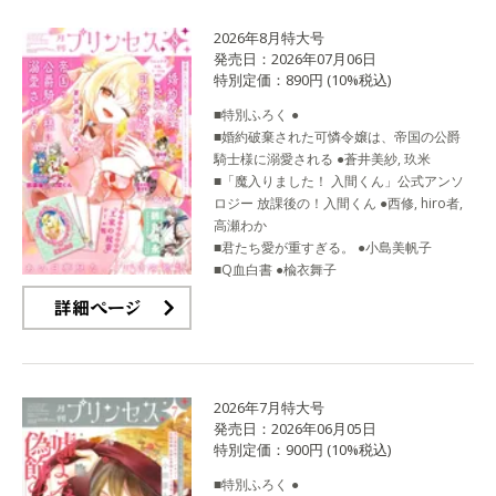
2026年8月特大号
発売日：2026年07月06日
特別定価：890円 (10%税込)
■特別ふろく ●
■婚約破棄された可憐令嬢は、帝国の公爵
騎士様に溺愛される ●蒼井美紗, 玖米
■「魔入りました！ 入間くん」公式アンソ
ロジー 放課後の！入間くん ●西修, hiro者,
高瀬わか
■君たち愛が重すぎる。 ●小島美帆子
■Q血白書 ●楡衣舞子
詳細ページ
2026年7月特大号
発売日：2026年06月05日
特別定価：900円 (10%税込)
■特別ふろく ●