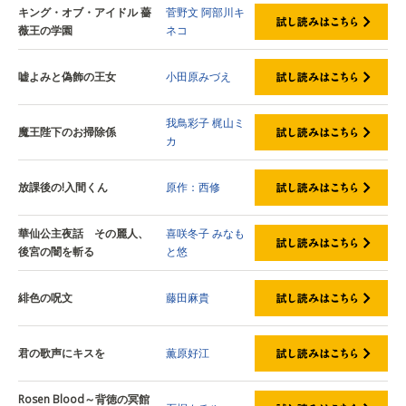
キング・オブ・アイドル 薔
菅野文
阿部川キ
薇王の学園
ネコ
嘘よみと偽飾の王女
小田原みづえ
我鳥彩子
梶山ミ
魔王陛下のお掃除係
カ
放課後の!入間くん
原作：西修
華仙公主夜話 その麗人、
喜咲冬子
みなも
後宮の闇を斬る
と悠
緋色の呪文
藤田麻貴
君の歌声にキスを
薫原好江
Rosen Blood～背徳の冥館