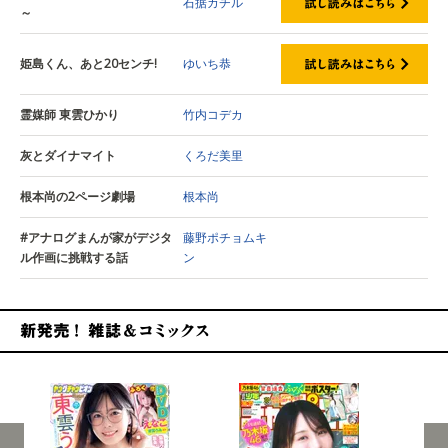
石据カチル
～
姫島くん、あと20センチ!
ゆいち恭
霊媒師 東雲ひかり
竹内コデカ
灰とダイナマイト
くろだ美里
根本尚の2ページ劇場
根本尚
#アナログまんが家がデジタ
藤野ポチョムキ
ル作画に挑戦する話
ン
新発売！雑誌&コミックス