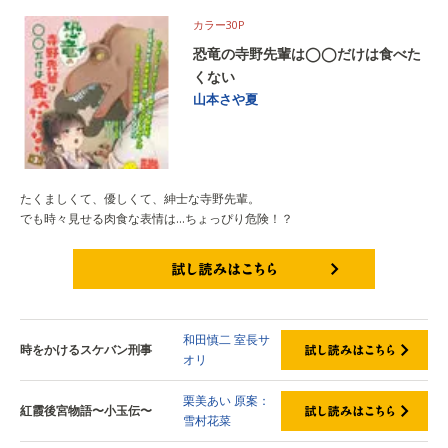
カラー30P
恐竜の寺野先輩は◯◯だけは食べた
くない
山本さや夏
たくましくて、優しくて、紳士な寺野先輩。
でも時々見せる肉食な表情は…ちょっぴり危険！？
試し読みはこちら
和田慎二
室長サ
時をかけるスケバン刑事
オリ
栗美あい
原案：
紅霞後宮物語〜小玉伝〜
雪村花菜