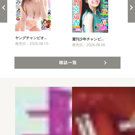
ヤングチャンピオ…
チャ
週刊少年チャンピ…
発売日：2026.08.10
発売
発売日：2026.08.06
雑誌一覧