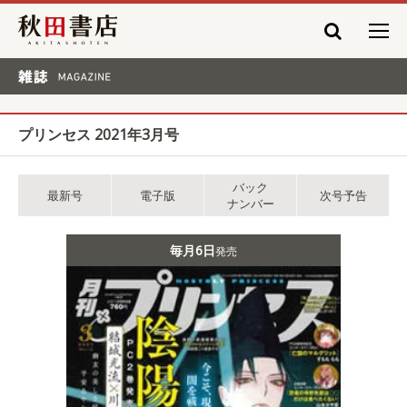
秋田書店
雑誌 MAGAZINE
プリンセス 2021年3月号
バック
最新号
電子版
次号予告
ナンバー
毎月6日
発売