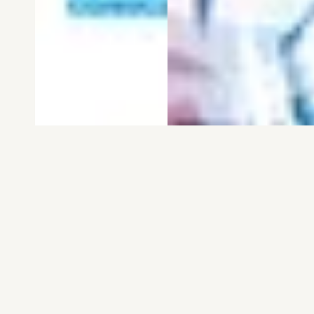
電子版
試し読み
電子版
試し読み
弱虫ペダル SPARE …
BREAK BACK 第25巻
渡辺航
KASA
発売日：2026.08.06
発売日：2026.08.06