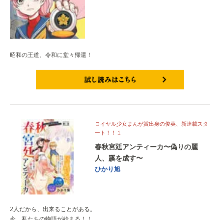
昭和の王道、令和に堂々帰還！
試し読みはこちら
ロイヤル少女まんが賞出身の俊英、新連載スタ
ート！！１
春秋宮廷アンティーカ〜偽りの麗
人、蹊を成す〜
ひかり旭
2人だから、出来ることがある。
今、私たちの物語が始まる！！