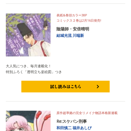
表紙&巻頭カラー38P
コミックス２巻は2月16日発売!
陰陽師・安倍晴明
結城光流
川端新
大人気につき、毎月連載化！
特別ふろく「透明立ち姿絵図」つき
試し読みはこちら
原作超準拠の完全リメイク物語本格新連載
Re:スケバン刑事
和田慎二
福井あしび