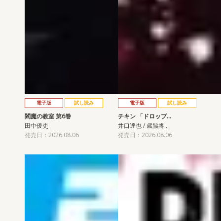
電子版
試し読み
電子版
試し読み
閻魔の教室 第6巻
チキン 「ドロップ…
田中優吏
井口達也 / 歳脇将…
発売日：2026.08.06
発売日：2026.08.06