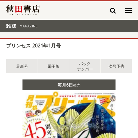
秋田書店
雑誌 MAGAZINE
プリンセス 2021年1月号
バック
最新号
電子版
次号予告
ナンバー
毎月6日
発売