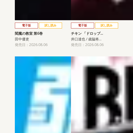
電子版
試し読み
電子版
試し読み
閻魔の教室 第6巻
チキン 「ドロップ…
田中優吏
井口達也 / 歳脇将…
発売日：2026.08.06
発売日：2026.08.06