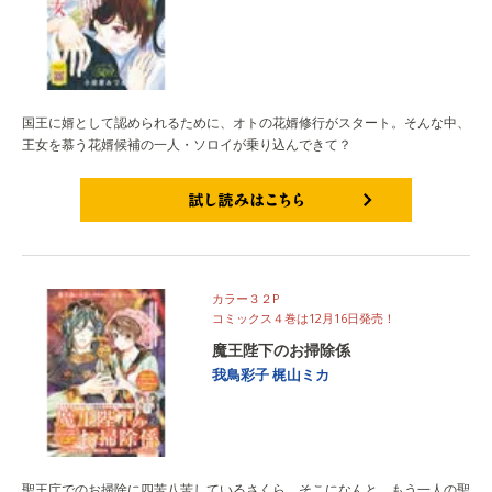
国王に婿として認められるために、オトの花婿修行がスタート。そんな中、
王女を慕う花婿候補の一人・ソロイが乗り込んできて？
試し読みはこちら
カラー３２P
コミックス４巻は12月16日発売！
魔王陛下のお掃除係
我鳥彩子
梶山ミカ
聖王庁でのお掃除に四苦八苦しているさくら。そこになんと、もう一人の聖