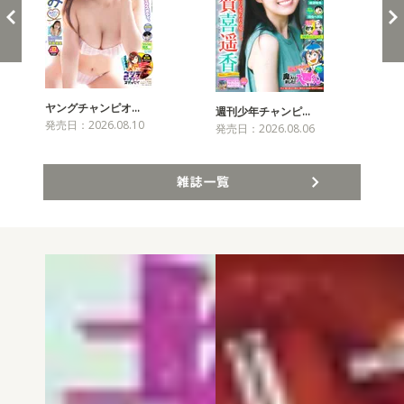
ヤングチャンピオ…
チャ
週刊少年チャンピ…
発売日：2026.08.10
発売
発売日：2026.08.06
雑誌一覧