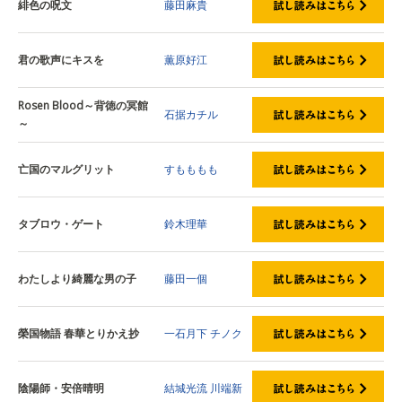
緋色の呪文
藤田麻貴
君の歌声にキスを
薫原好江
Rosen Blood～背徳の冥館
石据カチル
～
亡国のマルグリット
すもももも
タブロウ・ゲート
鈴木理華
わたしより綺麗な男の子
藤田一個
榮国物語 春華とりかえ抄
一石月下
チノク
陰陽師・安倍晴明
結城光流
川端新