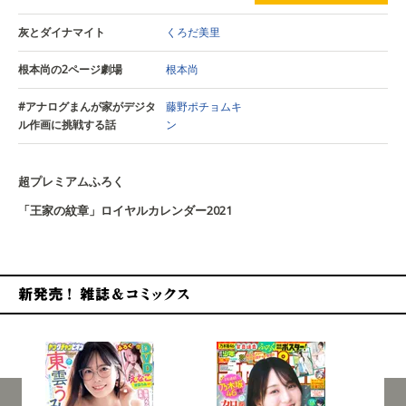
灰とダイナマイト
くろだ美里
根本尚の2ページ劇場
根本尚
#アナログまんが家がデジタ
藤野ポチョムキ
ル作画に挑戦する話
ン
超プレミアムふろく
「王家の紋章」ロイヤルカレンダー2021
新発売！雑誌&コミックス