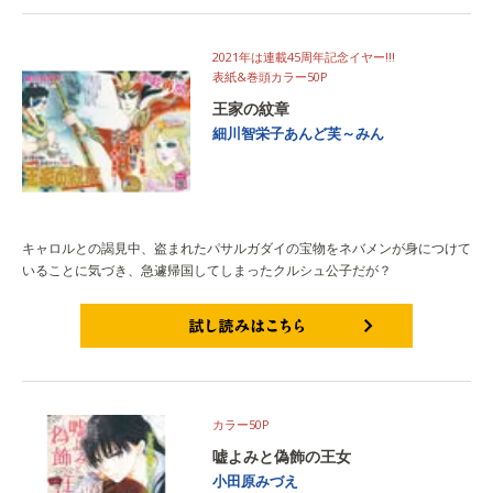
2021年は連載45周年記念イヤー!!!
表紙&巻頭カラー50P
王家の紋章
細川智栄子あんど芙～みん
キャロルとの謁見中、盗まれたパサルガダイの宝物をネバメンが身につけて
いることに気づき、急遽帰国してしまったクルシュ公子だが？
試し読みはこちら
カラー50P
嘘よみと偽飾の王女
小田原みづえ