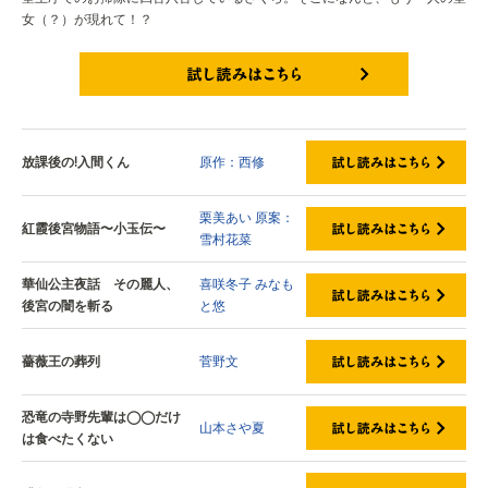
女（？）が現れて！？
試し読みはこちら
放課後の!入間くん
原作：西修
栗美あい
原案：
紅霞後宮物語〜小玉伝〜
雪村花菜
華仙公主夜話 その麗人、
喜咲冬子
みなも
後宮の闇を斬る
と悠
薔薇王の葬列
菅野文
恐竜の寺野先輩は◯◯だけ
山本さや夏
は食べたくない