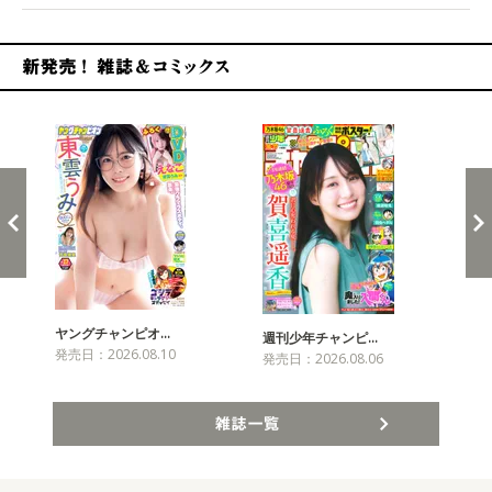
新発売！雑誌&コミックス
ヤングチャンピオ…
チャ
週刊少年チャンピ…
発売日：2026.08.10
発売
発売日：2026.08.06
雑誌一覧