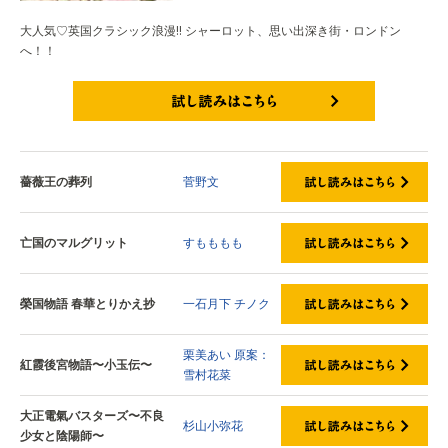
大人気♡英国クラシック浪漫!! シャーロット、思い出深き街・ロンドン
へ！！
試し読みはこちら
薔薇王の葬列
菅野文
亡国のマルグリット
すもももも
榮国物語 春華とりかえ抄
一石月下
チノク
栗美あい
原案：
紅霞後宮物語〜小玉伝〜
雪村花菜
大正電氣バスターズ〜不良
杉山小弥花
少女と陰陽師〜