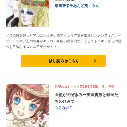
細川智栄子あんど芙～みん
ツロの砦を襲ったアルゴン王率いるアッシリア軍を撃退したメンフィス。一
方、トラキア王の刺客がキャロルを狙い動き出す。そしてトラキアからの脱
出を目論むイズミル王子だが！？
試し読みはこちら
待望のコミックス第3巻2月15日（金）発売！
天使がのぞきみー英国貴族と領民た
ちのひみつー
もとなおこ