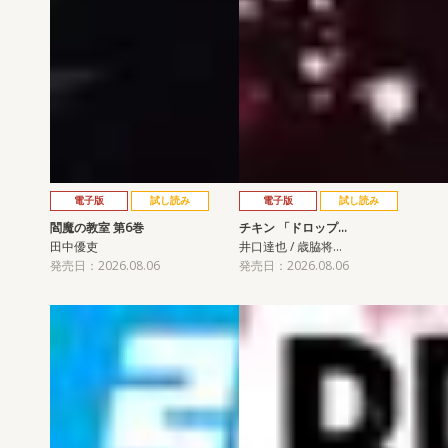
電子版
試し読み
電子版
試し読み
閻魔の教室 第6巻
チキン 「ドロップ…
田中優吏
井口達也 / 歳脇将…
発売日：2026.08.06
発売日：2026.08.06