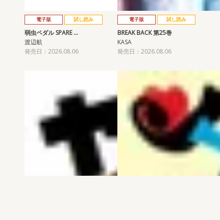
電子版
試し読み
電子版
試し読み
弱虫ペダル SPARE …
BREAK BACK 第25巻
渡辺航
KASA
発売日：2026.08.06
発売日：2026.08.06