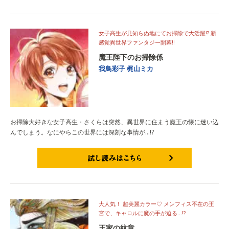
女子高生が見知らぬ地にてお掃除で大活躍!? 新
感覚異世界ファンタジー開幕!!
魔王陛下のお掃除係
我鳥彩子
梶山ミカ
お掃除大好きな女子高生・さくらは突然、異世界に住まう魔王の懐に迷い込
んでしまう。なにやらこの世界には深刻な事情が…!?
試し読みはこちら
大人気！ 超美麗カラー♡ メンフィス不在の王
宮で、キャロルに魔の手が迫る…!?
王家の紋章