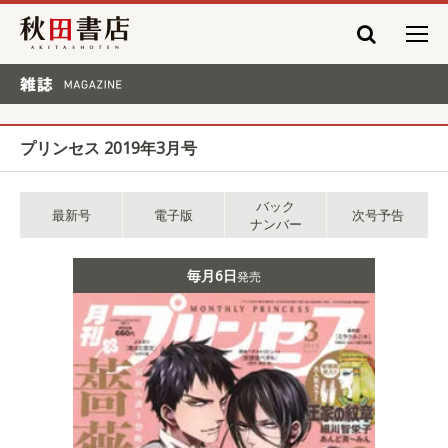
秋田書店
雑誌 MAGAZINE
プリンセス 2019年3月号
バック
最新号
電子版
次号予告
ナンバー
毎月6日
発売