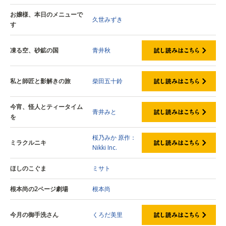
お嬢様、本日のメニューで
久世みずき
す
凍る空、砂鉱の国
青井秋
私と師匠と影解きの旅
柴田五十鈴
今宵、怪人とティータイム
青井みと
を
桜乃みか
原作：
ミラクルニキ
Nikki Inc.
ほしのこぐま
ミサト
根本尚の2ページ劇場
根本尚
今月の御手洗さん
くろだ美里