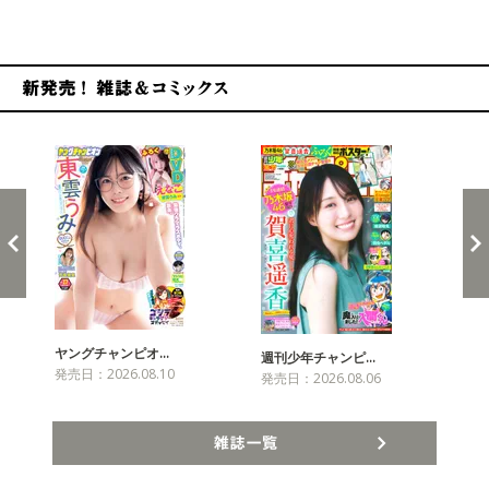
新発売！雑誌&コミックス
ヤングチャンピオ…
チャ
週刊少年チャンピ…
発売日：2026.08.10
発売
発売日：2026.08.06
雑誌一覧