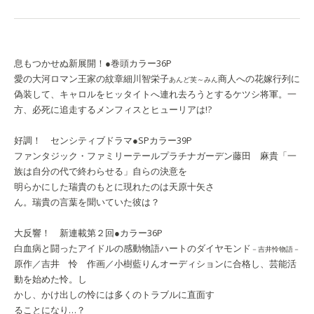
息もつかせぬ新展開！●巻頭カラー36P
愛の大河ロマン
王家の紋章
細川智栄子
商人への花嫁行列に
あんど芙～みん
偽装して、キャロルをヒッタイトへ連れ去ろうとするケツシ将軍。一
方、必死に追走するメンフィスとヒューリアは!?
好調！ センシティブドラマ●SPカラー39P
ファンタジック・ファミリーテール
プラチナガーデン
藤田 麻貴
「一
族は自分の代で終わらせる」自らの決意を
明らかにした瑞貴のもとに現れたのは天原十矢さ
ん。瑞貴の言葉を聞いていた彼は？
大反響！ 新連載第２回●カラー36P
白血病と闘ったアイドルの感動物語
ハートのダイヤモンド
－吉井怜物語－
原作／吉井 怜 作画／小樹藍りん
オーディションに合格し、芸能活
動を始めた怜。し
かし、かけ出しの怜には多くのトラブルに直面す
ることになり…？