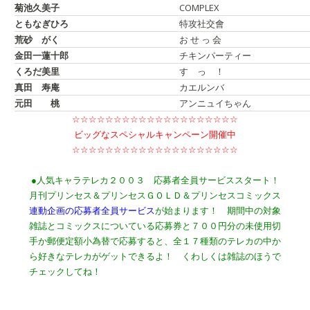
菊池久美子
COMPLEX
ともなぎひろ
特攻社交會
荒砂 がく
お せ っ 会
金田一蓮十郎
チキンパーティー
くろだ美里
す っ ！
真田 寿庵
カエルンバ
元田 桃
アンニュイちゃん
☆☆☆☆☆☆☆☆☆☆☆☆☆☆☆☆☆☆☆☆
ビッグなスペシャルキャンペーン開催中
☆☆☆☆☆☆☆☆☆☆☆☆☆☆☆☆☆☆☆☆
●人気キャラテレカ２００３ 応募者全員サービススタート！
月刊プリンセス＆プリンセスＧＯＬＤ＆プリンセスコミックス
連動企画の応募者全員サービス
が始まります！ 期間中の対象
雑誌とコミックスについている応募券と７００円分の未使用切
手か郵便定額小為替で応募すると、全１７種類のテレカの中か
ら好きなテレカがゲットできるよ！ くわしくは雑誌のほうで
チェックしてね！