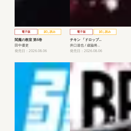
電子版
試し読み
電子版
試し読み
閻魔の教室 第6巻
チキン 「ドロップ…
田中優吏
井口達也 / 歳脇将…
発売日：2026.08.06
発売日：2026.08.06