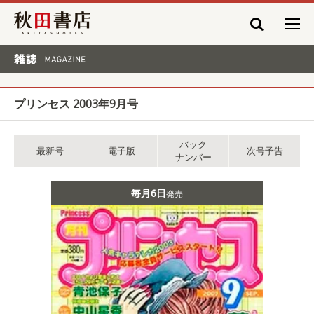
秋田書店
雑誌 MAGAZINE
プリンセス 2003年9月号
バック
最新号
電子版
次号予告
ナンバー
毎月6日
発売