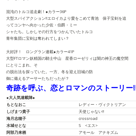
混沌のトルコ追走劇！●カラー36P
大型スパイアクション!!
エロイカより愛をこめて
青池 保子
宝剣を追
ってコンヤへ向かった少佐・伯爵・ミー
シャたち。しかしその行方をつかんでいたトルコ
青年集団に宝剣は奪われてしまい？
大好評！ ロングラン連載●カラー41P
大型FTロマン
妖精国の騎士
中山 星香
ローゼリィは闇の神王の魔空間
にとりこまれ、そ
の脱出法を探っていた。一方、冬を迎え旧城の防
御に備えるアーサーたちだったが？
奇跡を呼ぶ、恋とロマンのストーリー!
●大人気連載陣●
もとなおこ
レディー・ヴィクトリアン
しげまつ貴子
天使じゃない!!
海月志穂子
crossroad
水城せとな
S <エス>
阿部乃来栖
アモール アナキズム