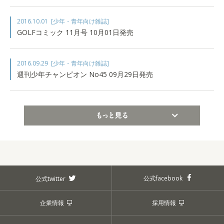
2016.10.01
[少年・青年向け雑誌]
GOLFコミック 11月号 10月01日発売
2016.09.29
[少年・青年向け雑誌]
週刊少年チャンピオン No45 09月29日発売
もっと見る
公式facebook
公式twitter
企業情報
採用情報