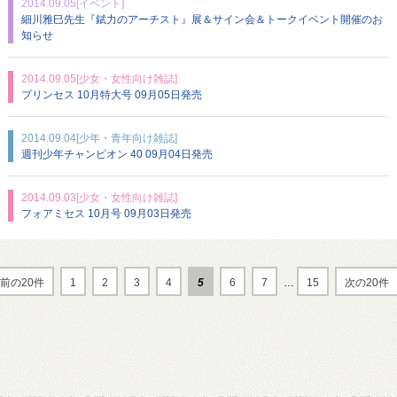
2014.09.05
[イベント]
細川雅巳先生『錻力のアーチスト』展＆サイン会＆トークイベント開催のお
知らせ
2014.09.05
[少女・女性向け雑誌]
プリンセス 10月特大号 09月05日発売
2014.09.04
[少年・青年向け雑誌]
週刊少年チャンピオン 40 09月04日発売
2014.09.03
[少女・女性向け雑誌]
フォアミセス 10月号 09月03日発売
前の20件
1
2
3
4
5
6
7
…
15
次の20件