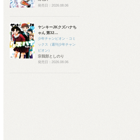
発売日：2026.08.06
ヤンキーJKクズハナち
ゃん 第32…
少年チャンピオン・コミ
ックス（週刊少年チャン
ピオン）
宗我部としのり
発売日：2026.08.06