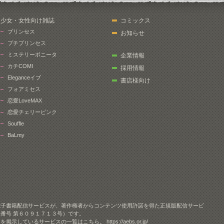
少女・女性向け雑誌
コミックス
プリンセス
お知らせ
プチプリンセス
ミステリーボニータ
企業情報
カチCOMI
採用情報
Eleganceイブ
書店様向け
フォアミセス
恋愛LoveMAX
恋愛チェリーピンク
Souffle
BaLmy
電子書籍配信サービスが、著作権者からコンテンツ使用許諾を得た正規版配信サービ
番号 第６０９１７１３号）です。
クを掲示しているサービスの一覧はこちら。
https://aebs.or.jp/