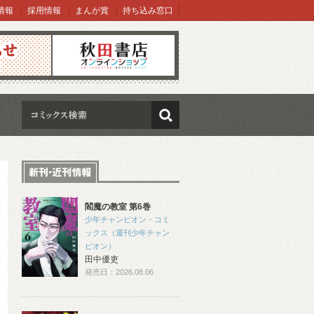
情報
採用情報
まんが賞
持ち込み窓口
オンラインショップ
検索
閻魔の教室 第6巻
少年チャンピオン・コミ
ックス（週刊少年チャン
ピオン）
田中優吏
発売日：2026.08.06