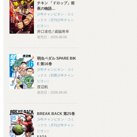
チキン 「ドロップ」前
夜の物語…
少年チャンピオン・コミ
ックス（月刊少年チャン
ピオン）
井口達也 / 歳脇将幸
発売日：2026.08.06
弱虫ペダル SPARE BIK
E 第16巻
少年チャンピオン・コミ
ックス（別冊少年チャン
ピオン）
渡辺航
発売日：2026.08.06
BREAK BACK 第25巻
少年チャンピオン・コミ
ックス（月刊少年チャン
ピオン）
KASA