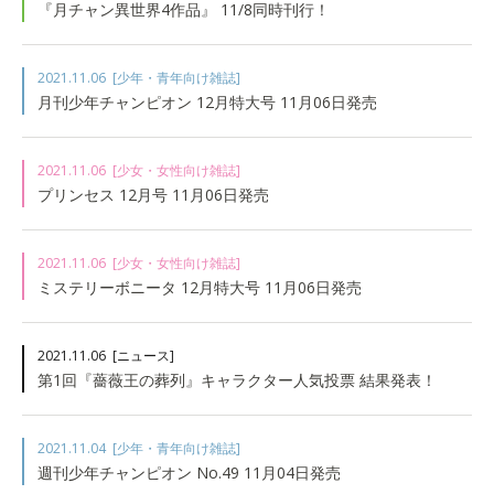
『月チャン異世界4作品』 11/8同時刊行！
2021.11.06
[少年・青年向け雑誌]
月刊少年チャンピオン 12月特大号 11月06日発売
2021.11.06
[少女・女性向け雑誌]
プリンセス 12月号 11月06日発売
2021.11.06
[少女・女性向け雑誌]
ミステリーボニータ 12月特大号 11月06日発売
2021.11.06
[ニュース]
第1回『薔薇王の葬列』キャラクター人気投票 結果発表！
2021.11.04
[少年・青年向け雑誌]
週刊少年チャンピオン No.49 11月04日発売