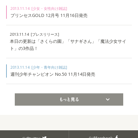
2013.11.14
[少女・女性向け雑誌]
プリンセスGOLD 12月号 11月16日発売
2013.11.14
[プレスリリース]
本日の更新は「さくらの園」「サナギさん」「魔法少女サイ
ト」の3作品！
2013.11.14
[少年・青年向け雑誌]
週刊少年チャンピオン No.50 11月14日発売
もっと見る