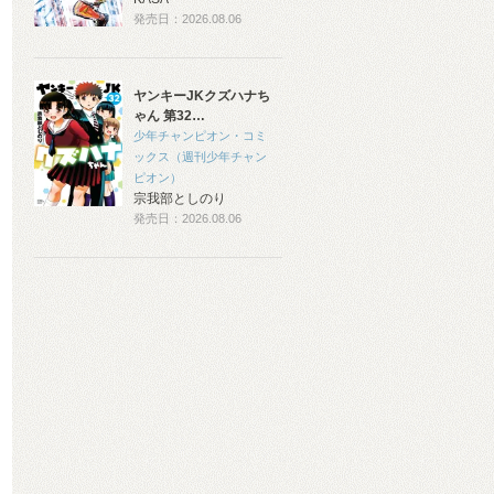
発売日：2026.08.06
ヤンキーJKクズハナち
ゃん 第32…
少年チャンピオン・コミ
ックス（週刊少年チャン
ピオン）
宗我部としのり
発売日：2026.08.06