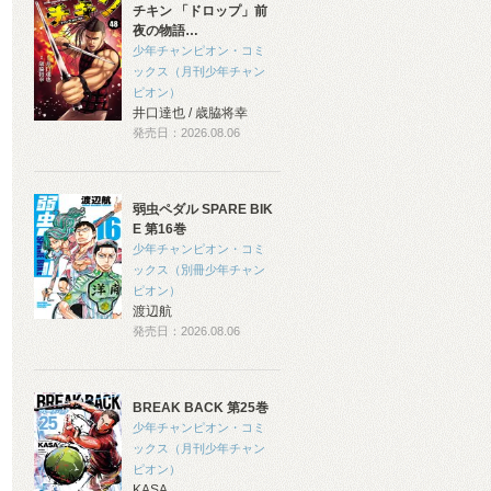
チキン 「ドロップ」前
夜の物語…
少年チャンピオン・コミ
ックス（月刊少年チャン
ピオン）
井口達也 / 歳脇将幸
発売日：2026.08.06
弱虫ペダル SPARE BIK
E 第16巻
少年チャンピオン・コミ
ックス（別冊少年チャン
ピオン）
渡辺航
発売日：2026.08.06
BREAK BACK 第25巻
少年チャンピオン・コミ
ックス（月刊少年チャン
ピオン）
KASA