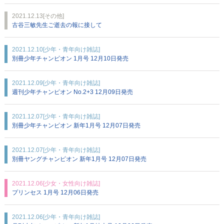
2021.12.13
[その他]
古谷三敏先生ご逝去の報に接して
2021.12.10
[少年・青年向け雑誌]
別冊少年チャンピオン 1月号 12月10日発売
2021.12.09
[少年・青年向け雑誌]
週刊少年チャンピオン No.2+3 12月09日発売
2021.12.07
[少年・青年向け雑誌]
別冊少年チャンピオン 新年1月号 12月07日発売
2021.12.07
[少年・青年向け雑誌]
別冊ヤングチャンピオン 新年1月号 12月07日発売
2021.12.06
[少女・女性向け雑誌]
プリンセス 1月号 12月06日発売
2021.12.06
[少年・青年向け雑誌]