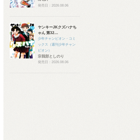
発売日：2026.08.06
ヤンキーJKクズハナち
ゃん 第32…
少年チャンピオン・コミ
ックス（週刊少年チャン
ピオン）
宗我部としのり
発売日：2026.08.06