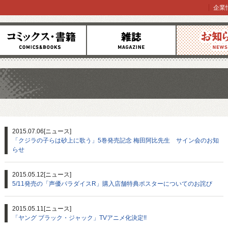
企業
コミックス
雑誌
お知らせ
2015.07.06
[ニュース]
「クジラの子らは砂上に歌う」5巻発売記念 梅田阿比先生 サイン会のお知
らせ
2015.05.12
[ニュース]
5/11発売の「声優パラダイスR」購入店舗特典ポスターについてのお詫び
2015.05.11
[ニュース]
「ヤング ブラック・ジャック」TVアニメ化決定!!