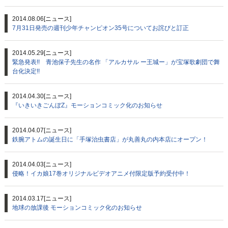
2014.08.06
[ニュース]
7月31日発売の週刊少年チャンピオン35号についてお詫びと訂正
2014.05.29
[ニュース]
緊急発表!! 青池保子先生の名作 「アルカサル ー王城ー」が宝塚歌劇団で舞
台化決定!!
2014.04.30
[ニュース]
『いきいきごんぼZ』モーションコミック化のお知らせ
2014.04.07
[ニュース]
鉄腕アトムの誕生日に「手塚治虫書店」が丸善丸の内本店にオープン！
2014.04.03
[ニュース]
侵略！イカ娘17巻オリジナルビデオアニメ付限定版予約受付中！
2014.03.17
[ニュース]
地球の放課後 モーションコミック化のお知らせ