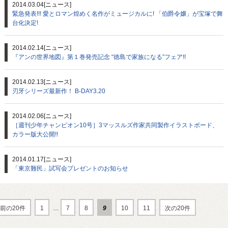
2014.03.04
[ニュース]
緊急発表!!! 愛とロマン煌めく名作がミュージカルに! 「伯爵令嬢」が宝塚で舞
台化決定!
2014.02.14
[ニュース]
『アンの世界地図』第１巻発売記念 “徳島で家族になる”フェア!!
2014.02.13
[ニュース]
刃牙シリーズ最新作！ B-DAY3.20
2014.02.06
[ニュース]
［週刊少年チャンピオン10号］3マッスルズ作家共同製作イラストボード、
カラー版大公開!!
2014.01.17
[ニュース]
「東京難民」試写会プレゼントのお知らせ
前の20件
1
…
7
8
9
10
11
次の20件