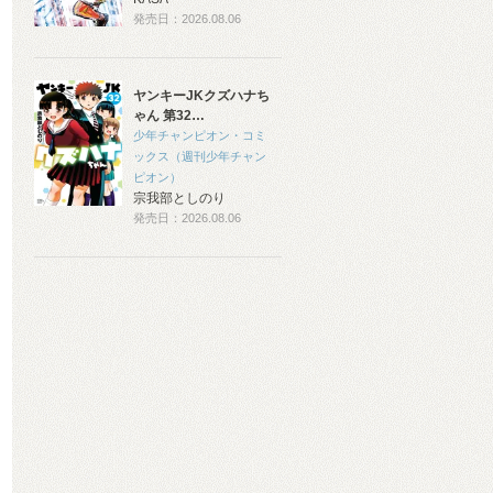
発売日：2026.08.06
ヤンキーJKクズハナち
ゃん 第32…
少年チャンピオン・コミ
ックス（週刊少年チャン
ピオン）
宗我部としのり
発売日：2026.08.06