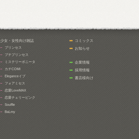
少女・女性向け雑誌
コミックス
プリンセス
お知らせ
プチプリンセス
ミステリーボニータ
企業情報
カチCOMI
採用情報
Eleganceイブ
書店様向け
フォアミセス
恋愛LoveMAX
恋愛チェリーピンク
Souffle
BaLmy