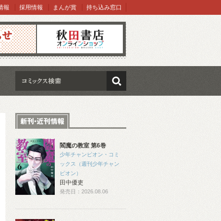
情報
採用情報
まんが賞
持ち込み窓口
オンラインショップ
検索
閻魔の教室 第6巻
少年チャンピオン・コミ
ックス（週刊少年チャン
ピオン）
田中優吏
発売日：2026.08.06