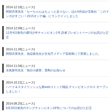
2014.12.10
[ニュース]
阿部共実先生「ちーちゃんはちょっと足りない」ほか5作品が宝島社「このマ
ンガがすごい！2015オンナ編」にランクインしました
2014.12.09
[ニュース]
12月4日発売の週刊少年チャンピオン1号 読者プレゼントページのお詫びと訂
正
2014.11.28
[ニュース]
阿部共実先生、池辺葵先生が文化庁メディア芸術祭にて受賞しました。
2014.11.04
[ニュース]
水島新司先生「旭日小綬章」受勲のお知らせ
2014.10.21
[ニュース]
ハード＆スタイリッシュな新webコミック雑誌 チャンピオンクロス オープン
しました！
2014.08.25
[ニュース]
8月26日発売のヤングチャンピオン18号についてのお詫びと訂正