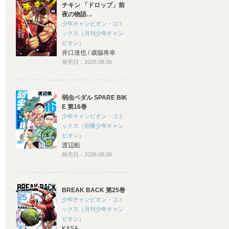
チキン 「ドロップ」前
夜の物語…
少年チャンピオン・コミ
ックス（月刊少年チャン
ピオン）
井口達也 / 歳脇将幸
発売日：2026.08.06
弱虫ペダル SPARE BIK
E 第16巻
少年チャンピオン・コミ
ックス（別冊少年チャン
ピオン）
渡辺航
発売日：2026.08.06
BREAK BACK 第25巻
少年チャンピオン・コミ
ックス（月刊少年チャン
ピオン）
KASA