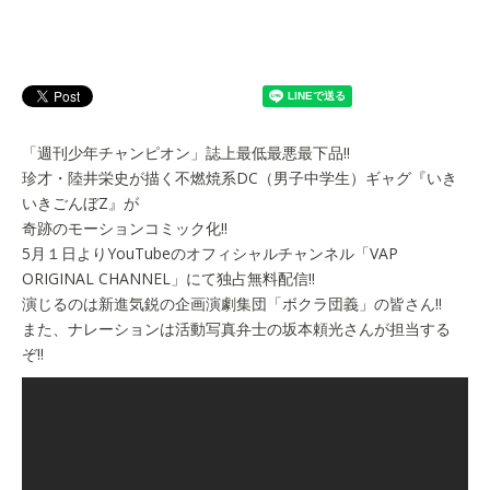
「週刊少年チャンピオン」誌上最低最悪最下品!!
珍才・陸井栄史が描く不燃焼系DC（男子中学生）ギャグ『いき
いきごんぼZ』が
奇跡のモーションコミック化!!
5月１日よりYouTubeのオフィシャルチャンネル「VAP
ORIGINAL CHANNEL」にて独占無料配信!!
演じるのは新進気鋭の企画演劇集団「ボクラ団義」の皆さん!!
また、ナレーションは活動写真弁士の坂本頼光さんが担当する
ぞ!!