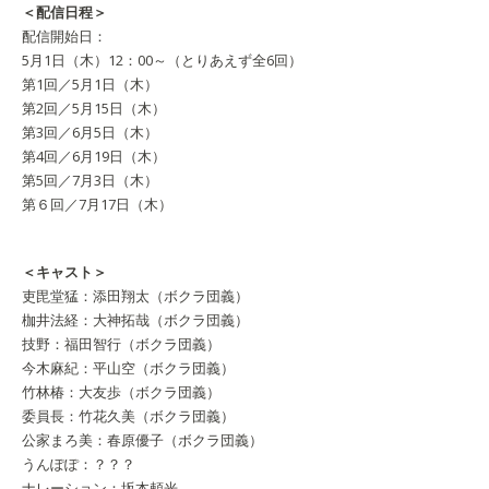
＜配信日程＞
配信開始日：
5月1日（木）12：00～（とりあえず全6回）
第1回／5月1日（木）
第2回／5月15日（木）
第3回／6月5日（木）
第4回／6月19日（木）
第5回／7月3日（木）
第６回／7月17日（木）
＜キャスト＞
吏毘堂猛：添田翔太（ボクラ団義）
枷井法経：大神拓哉（ボクラ団義）
技野：福田智行（ボクラ団義）
今木麻紀：平山空（ボクラ団義）
竹林椿：大友歩（ボクラ団義）
委員長：竹花久美（ボクラ団義）
公家まろ美：春原優子（ボクラ団義）
うんぽぽ：？？？
ナレーション：坂本頼光