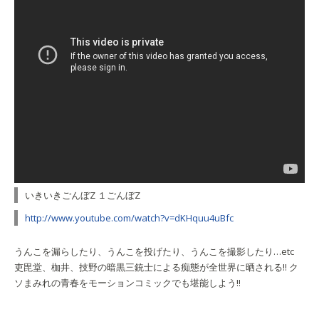
いきいきごんぼZ １ごんぼZ
http://www.youtube.com/watch?v=dKHquu4uBfc
うんこを漏らしたり、うんこを投げたり、うんこを撮影したり…etc
吏毘堂、枷井、技野の暗黒三銃士による痴態が全世界に晒される!! ク
ソまみれの青春をモーションコミックでも堪能しよう!!