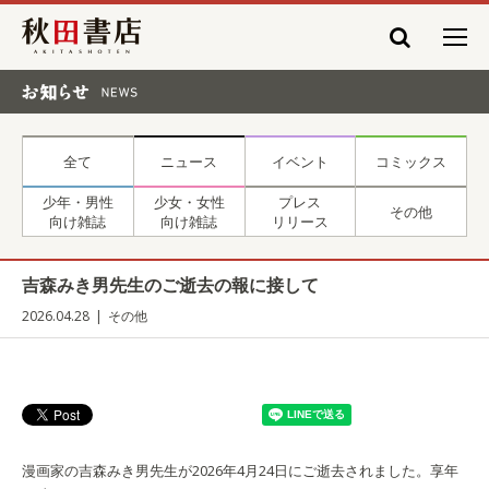
秋田書店
お知らせ NEWS
全て
ニュース
イベント
コミックス
少年・男性
少女・女性
プレス
その他
向け雑誌
向け雑誌
リリース
吉森みき男先生のご逝去の報に接して
2026.04.28
その他
漫画家の吉森みき男先生が2026年4月24日にご逝去されました。享年