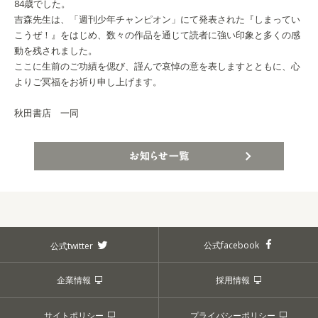
84歳でした。
吉森先生は、「週刊少年チャンピオン」にて発表された『しまってい
こうぜ！』をはじめ、数々の作品を通じて読者に強い印象と多くの感
動を残されました。
ここに生前のご功績を偲び、謹んで哀悼の意を表しますとともに、心
よりご冥福をお祈り申し上げます。
秋田書店 一同
お知らせ一覧
公式facebook
公式twitter
企業情報
採用情報
サイトポリシー
プライバシーポリシー