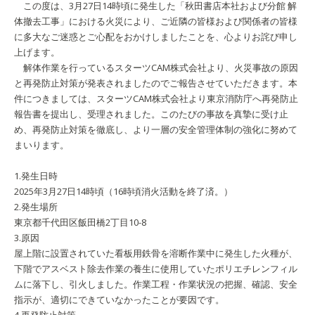
この度は、3月27日14時頃に発生した「秋田書店本社および分館 解
体撤去工事」における火災により、ご近隣の皆様および関係者の皆様
に多大なご迷惑とご心配をおかけしましたことを、心よりお詫び申し
上げます。
解体作業を行っているスターツCAM株式会社より、火災事故の原因
と再発防止対策が発表されましたのでご報告させていただきます。本
件につきましては、スターツCAM株式会社より東京消防庁へ再発防止
報告書を提出し、受理されました。このたびの事故を真摯に受け止
め、再発防止対策を徹底し、より一層の安全管理体制の強化に努めて
まいります。
1.発生日時
2025年3月27日14時頃（16時頃消火活動を終了済。）
2.発生場所
東京都千代田区飯田橋2丁目10-8
3.原因
屋上階に設置されていた看板用鉄骨を溶断作業中に発生した火種が、
下階でアスベスト除去作業の養生に使用していたポリエチレンフィル
ムに落下し、引火しました。作業工程・作業状況の把握、確認、安全
指示が、適切にできていなかったことが要因です。