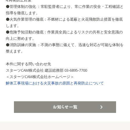
4.再発防止対策
⚫管理体制の強化 ：常駐監督者により、常に作業の安全・工程確認と
指導を徹底します。
⚫火気作業管理の徹底：不燃材による遮蔽と火花飛散防止措置を徹底
します。
⚫危険予知活動の徹底：作業員全員によるリスクの共有と安全意識の
向上に努めます。
⚫消防訓練の実施 ：不測の事態に備えて、迅速な対応が可能な体制を
整えます。
本件に関する問い合わせ先
スターツCAM株式会社 建設総務部 03‐6895‐7700
＜スターツCAM株式会社ホームページ＞
解体工事現場における火災事故の原因と再発防止について
お知らせ一覧