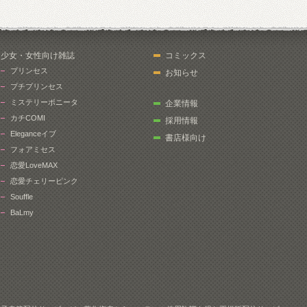
少女・女性向け雑誌
コミックス
プリンセス
お知らせ
プチプリンセス
ミステリーボニータ
企業情報
カチCOMI
採用情報
Eleganceイブ
書店様向け
フォアミセス
恋愛LoveMAX
恋愛チェリーピンク
Souffle
BaLmy