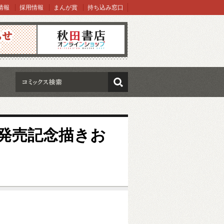
情報
採用情報
まんが賞
持ち込み窓口
オンラインショップ
検索
発売記念描きお