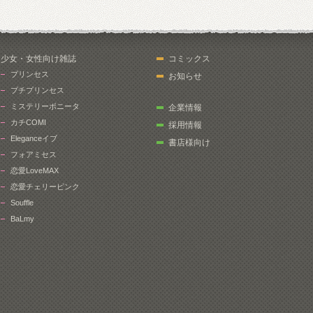
少女・女性向け雑誌
コミックス
プリンセス
お知らせ
プチプリンセス
ミステリーボニータ
企業情報
カチCOMI
採用情報
Eleganceイブ
書店様向け
フォアミセス
恋愛LoveMAX
恋愛チェリーピンク
Souffle
BaLmy