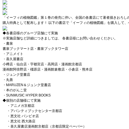
「イーフィの植物図鑑」第１巻の発売に伴い、全国の各書店にて著者描きおろし
購入特典として配布します！ 以下の書店で「イーフィの植物図鑑」を購入して、
◆各書店様のグループ店舗にて実施
※実施店舗など詳細につきましては、 各書店様にお問い合わせください。
・書泉
書泉ブックマート店・書泉ブックタワー店
・アニメイト
・喜久屋書店
小樽店・仙台店・宇都宮店・高岡店・漫画館京都店
漫画館阿倍野店・橿原店・漫画館倉敷店・小倉店・熊本店
・ジュンク堂書店
・丸善
・MARUZEN＆ジュンク堂書店
・本のがんこ堂
・SUNMUSIC HYPER BOOKS
◆個別の店舗様にて実施
・アニメガ京都店
・アバンティブックセンター京都店
・恵文社 バンビオ店
・恵文社 西大路店
・喜久屋書店漫画館京都店（京都店限定ペーパー）