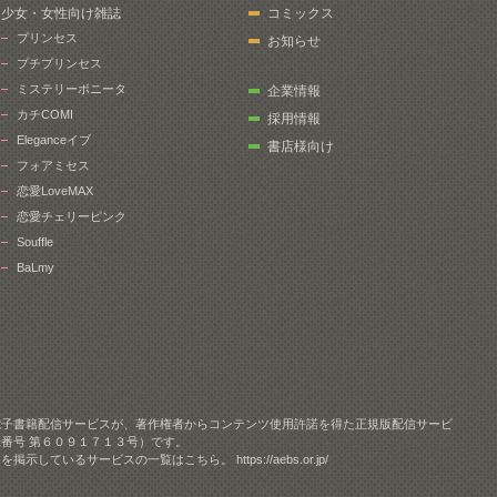
少女・女性向け雑誌
コミックス
プリンセス
お知らせ
プチプリンセス
ミステリーボニータ
企業情報
カチCOMI
採用情報
Eleganceイブ
書店様向け
フォアミセス
恋愛LoveMAX
恋愛チェリーピンク
Souffle
BaLmy
電子書籍配信サービスが、著作権者からコンテンツ使用許諾を得た正規版配信サービ
番号 第６０９１７１３号）です。
クを掲示しているサービスの一覧はこちら。
https://aebs.or.jp/