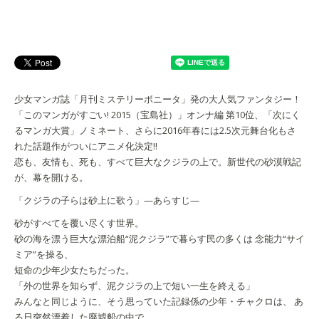
少女マンガ誌「月刊ミステリーボニータ」発の大人気ファンタジー！
「このマンガがすごい! 2015（宝島社）」オンナ編 第10位、「次にく
るマンガ大賞」ノミネート、さらに2016年春には2.5次元舞台化もさ
れた話題作がついにアニメ化決定!!
恋も、友情も、死も、すべて巨大なクジラの上で。新世代の砂漠戦記
が、幕を開ける。
「クジラの子らは砂上に歌う」—あらすじ—
砂がすべてを覆い尽くす世界。
砂の海を漂う巨大な漂泊船“泥クジラ”で暮らす民の多くは 念能力“サイ
ミア”を操る、
短命の少年少女たちだった。
「外の世界を知らず、泥クジラの上で短い一生を終える」
みんなと同じように、そう思っていた記録係の少年・チャクロは、 あ
る日突然漂着した廃墟船の中で、