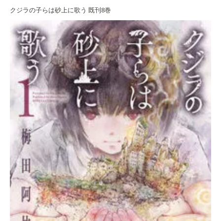
クジラの子らは砂上に歌う 既刊8巻