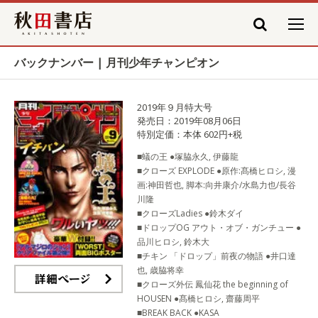
秋田書店
バックナンバー | 月刊少年チャンピオン
2019年９月特大号
発売日：2019年08月06日
特別定価：本体 602円+税
■蟻の王 ●塚脇永久, 伊藤龍
■クローズ EXPLODE ●原作:髙橋ヒロシ, 漫
画:神田哲也, 脚本:向井康介/水島力也/長谷
川隆
■クローズLadies ●鈴木ダイ
■ドロップOG アウト・オブ・ガンチュー ●
品川ヒロシ, 鈴木大
■チキン 「ドロップ」前夜の物語 ●井口達
也, 歳脇将幸
■クローズ外伝 鳳仙花 the beginning of
詳細ページ
HOUSEN ●髙橋ヒロシ, 齋藤周平
■BREAK BACK ●KASA