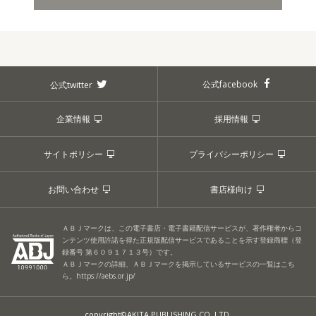
もっと見る
公式facebook
公式twitter
企業情報
採用情報
サイトポリシー
プライバシーポリシー
お問い合わせ
書店様向け
ＡＢＪマークは、この電子書店・電子書籍配信サービスが、著作権者からコ
ンテンツ使用許諾を得た正規版配信サービスであることを示す登録商標（登
録番号 第６０９１７１３号）です。
ＡＢＪマークの詳細、ＡＢＪマークを掲示しているサービスの一覧はこち
ら。
https://aebs.or.jp/
copyright©AKITA PUBLISHING CO.,LTD.