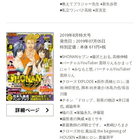
■教えてブラジャー先生 ●新矢歩世
■私立ワンパク高校 ●原克玄
2019年8月特大号
発売日：2019年07月05日
特別定価：本体 611円+税
■SHONANセブン ●藤沢とおる, 高橋伸輔
■バーチャルYouTuber 黒咲りんをかまって
にゃ！ ●みなもと悠, バーチャルYouTuber
黒咲りん
■クローズ EXPLODE ●原作:髙橋ヒロシ, 漫
画:神田哲也, 脚本:向井康介/水島力也/長谷
川隆
■チキン 「ドロップ」前夜の物語 ●井口達
也, 歳脇将幸
■蟻の王 ●塚脇永久, 伊藤龍
詳細ページ
■歯医者の胸威 ●迫ミサキ
■家庭教師の岸騎士です。 ●奥嶋ひろまさ
■クローズ外伝 鳳仙花 the beginning of
HOUSEN ●髙橋ヒロシ, 齋藤周平