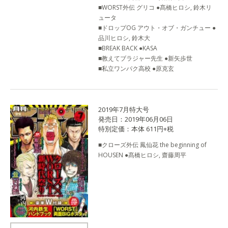
■WORST外伝 グリコ ●髙橋ヒロシ, 鈴木リ
ュータ
■ドロップOG アウト・オブ・ガンチュー ●
品川ヒロシ, 鈴木大
■BREAK BACK ●KASA
■教えてブラジャー先生 ●新矢歩世
■私立ワンパク高校 ●原克玄
2019年7月特大号
発売日：2019年06月06日
特別定価：本体 611円+税
■クローズ外伝 鳳仙花 the beginning of
HOUSEN ●髙橋ヒロシ, 齋藤周平