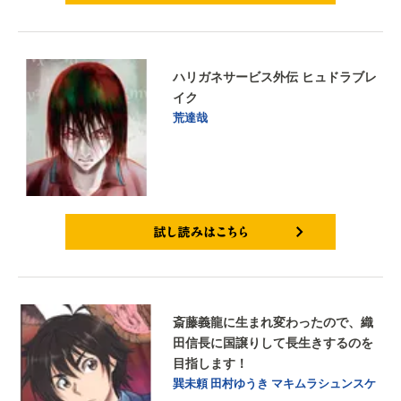
試し読みはこちら
ハリガネサービス外伝 ヒュドラブレ
イク
荒達哉
試し読みはこちら
斎藤義龍に生まれ変わったので、織
田信長に国譲りして長生きするのを
目指します！
巽未頼
田村ゆうき
マキムラシュンスケ