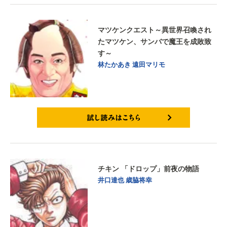
マツケンクエスト～異世界召喚され
たマツケン、サンバで魔王を成敗致
す～
林たかあき
遠田マリモ
試し読みはこちら
チキン 「ドロップ」前夜の物語
井口達也
歳脇将幸