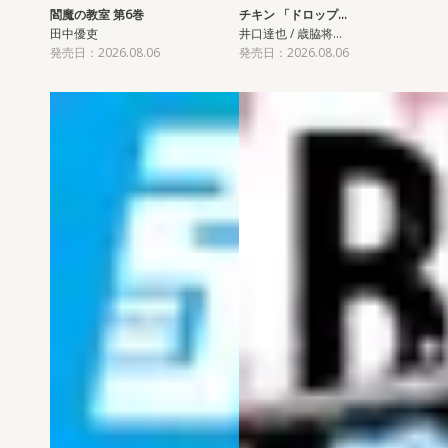
閻魔の教室 第6巻
チキン 「ドロップ…
田中優吏
井口達也 / 歳脇将…
発売日：2026.08.06
発売日：2026.08.06