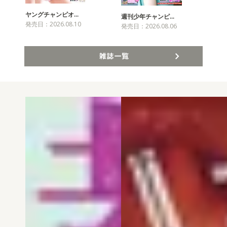
ヤングチャンピオ…
チャ
週刊少年チャンピ…
発売日：2026.08.10
発売
発売日：2026.08.06
雑誌一覧