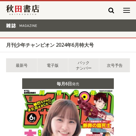
秋田書店
雑誌 MAGAZINE
月刊少年チャンピオン 2024年6月特大号
バック
最新号
電子版
次号予告
ナンバー
毎月6日
発売