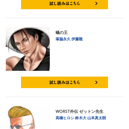
試し読みはこちら
蟻の王
塚脇永久
伊藤龍
試し読みはこちら
WORST外伝 ゼットン先生
髙橋ヒロシ
鈴木大
山本真太朗