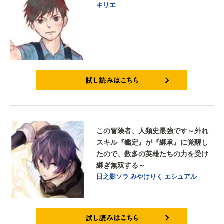
キリエ
試し読みはこちら
この冒険者、人類史最強です～外れ
スキル『鑑定』が『継承』に覚醒し
たので、数多の英雄たちの力を受け
継ぎ無双する～
日之影ソラ
みやけりく
エシュアル