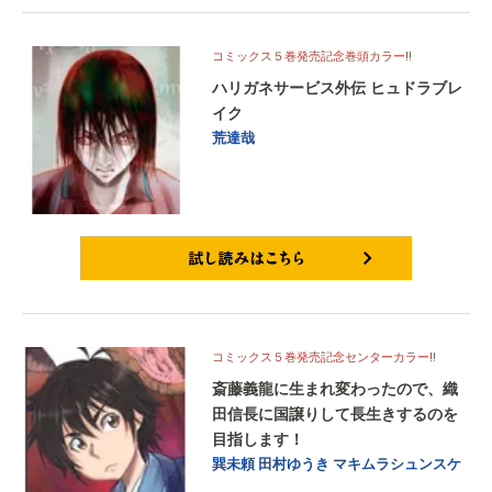
コミックス５巻発売記念巻頭カラー!!
ハリガネサービス外伝 ヒュドラブレ
イク
荒達哉
試し読みはこちら
コミックス５巻発売記念センターカラー!!
斎藤義龍に生まれ変わったので、織
田信長に国譲りして長生きするのを
目指します！
巽未頼
田村ゆうき
マキムラシュンスケ