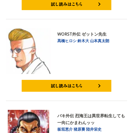
試し読みはこちら
WORST外伝 ゼットン先生
髙橋ヒロシ
鈴木大
山本真太朗
試し読みはこちら
バキ外伝 烈海王は異世界転生しても
一向にかまわんッッ
板垣恵介
猪原賽
陸井栄史