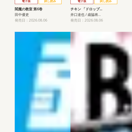
電子版
試し読み
電子版
試し読み
閻魔の教室 第6巻
チキン 「ドロップ…
田中優吏
井口達也 / 歳脇将…
発売日：2026.08.06
発売日：2026.08.06