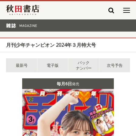
秋田書店
雑誌 MAGAZINE
月刊少年チャンピオン 2024年３月特大号
バック
最新号
電子版
次号予告
ナンバー
毎月6日
発売