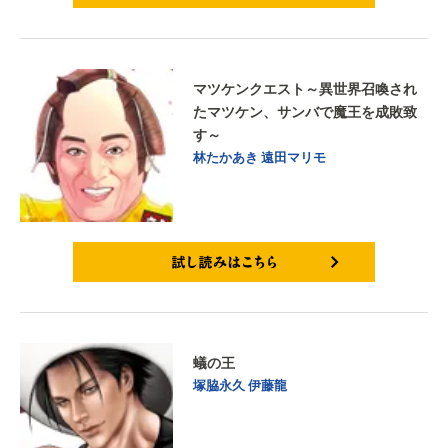
試し読みはこちら
マツケンクエスト～異世界召喚され
たマツケン、サンバで魔王を成敗致
す～
林たかあき
遠田マリモ
試し読みはこちら
蟻の王
塚脇永久
伊藤龍