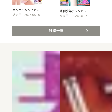
ヤングチャンピオ…
チャ
週刊少年チャンピ…
発売日：2026.08.10
発売
発売日：2026.08.06
雑誌一覧