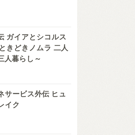
伝 ガイアとシコルス
～ときどきノムラ 二人
三人暮らし～
き
ネサービス外伝 ヒュ
レイク