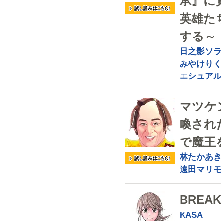
承』に
英雄た
する～
日之影ソ
みやけり
エシュア
マツケ
喚され
で魔王
林たかあ
遠田マリ
BREAK
KASA