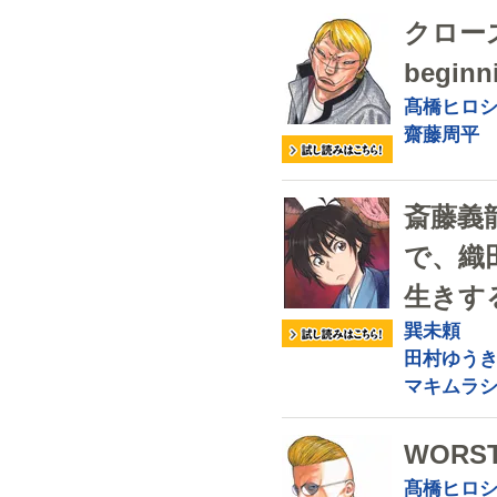
クローズ
beginn
髙橋ヒロ
齋藤周平
斎藤義
で、織
生きす
巽未頼
田村ゆう
マキムラ
WORS
髙橋ヒロ