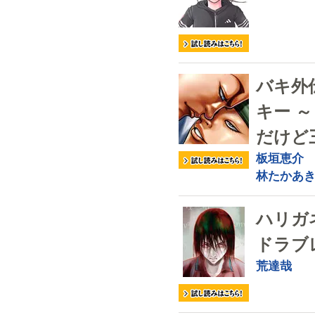
バキ外
キー 
だけど
板垣恵介
林たかあ
ハリガ
ドラブ
荒達哉