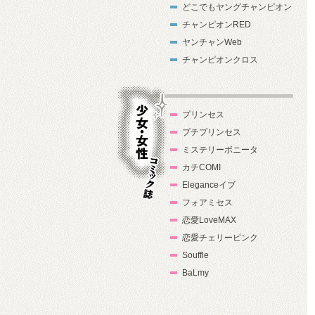
どこでもヤングチャンピオン
チャンピオンRED
ヤンチャンWeb
チャンピオンクロス
プリンセス
プチプリンセス
ミステリーボニータ
カチCOMI
Eleganceイブ
フォアミセス
少女・女性コ
恋愛LoveMAX
ミック誌
恋愛チェリーピンク
Souffle
BaLmy