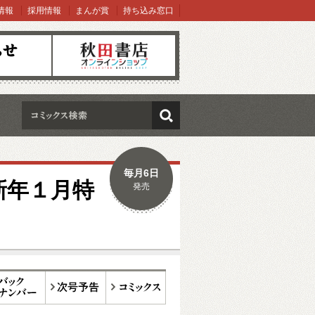
情報
採用情報
まんが賞
持ち込み窓口
オンラインショップ
検索
毎月6日
新年１月特
発売
ックナンバー
次号予告
コミックス