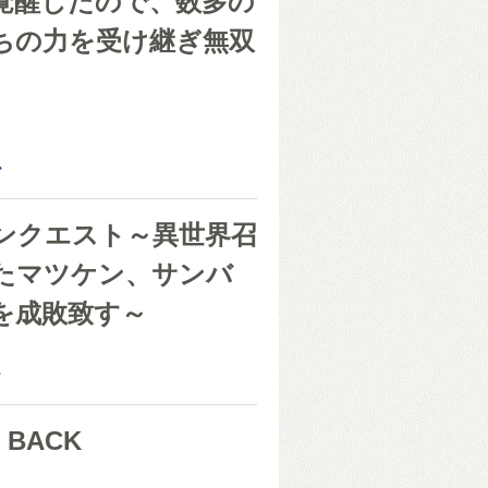
覚醒したので、数多の
ちの力を受け継ぎ無双
ラ
く
ル
ンクエスト～異世界召
たマツケン、サンバ
を成敗致す～
き
モ
 BACK