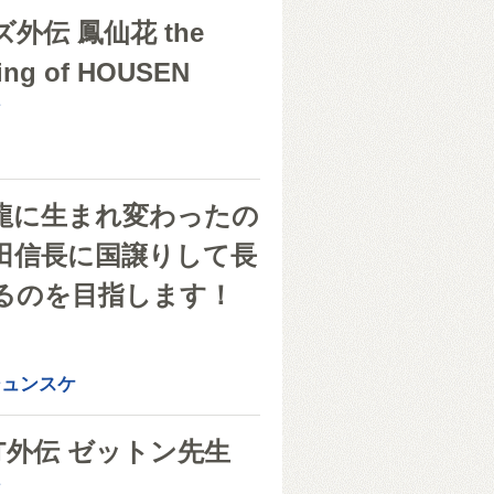
外伝 鳳仙花 the
ing of HOUSEN
シ
龍に生まれ変わったの
田信長に国譲りして長
るのを目指します！
き
シュンスケ
T外伝 ゼットン先生
シ