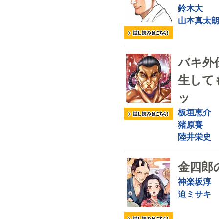
鈴木大
山本真太
バキ外
生して
ッ
板垣恵介
猪原賽
陸井栄史
金四郎
神楽坂淳
迫ミサキ