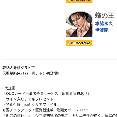
蟻の王
塚脇永久
伊藤龍
表紙＆巻頭グラビア
天羽希純(#212) 月チャン初登場!!
3大企画
・QUOカード応募者全員サービス（応募者負担あり）
・サイン入りチェキプレゼント
・特別付録 両面クリアファイル
も要チェックッッ！巨弾新連載!! 巻頭カラー５７P !!
『断罪の臨死士』 少年誌初登場の鬼才・キリエ先生が描く、煉獄の異