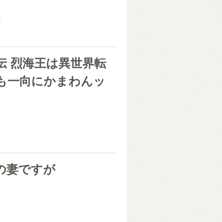
朗
伝 烈海王は異世界転
も一向にかまわんッ
の妻ですが