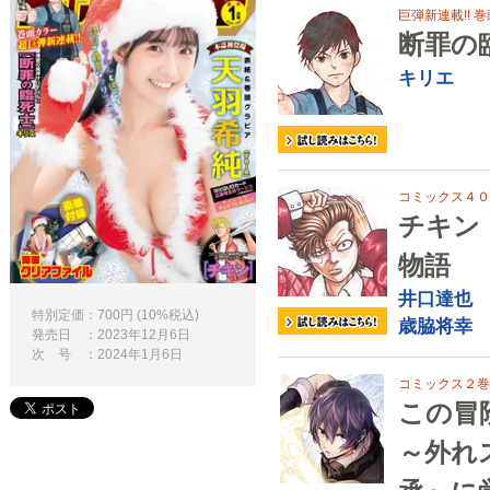
巨弾新連載!! 巻
断罪の
キリエ
コミックス４０巻
チキン
物語
井口達也
特別定価：700円 (10%税込)
歳脇将幸
発売日 ：2023年12月6日
次 号 ：2024年1月6日
コミックス２巻発
この冒
～外れ