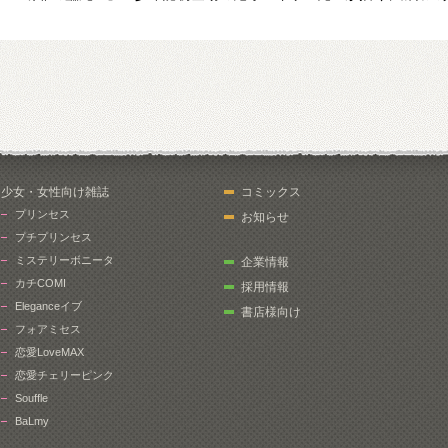
少女・女性向け雑誌
コミックス
プリンセス
お知らせ
プチプリンセス
ミステリーボニータ
企業情報
カチCOMI
採用情報
Eleganceイブ
書店様向け
フォアミセス
恋愛LoveMAX
恋愛チェリーピンク
Souffle
BaLmy