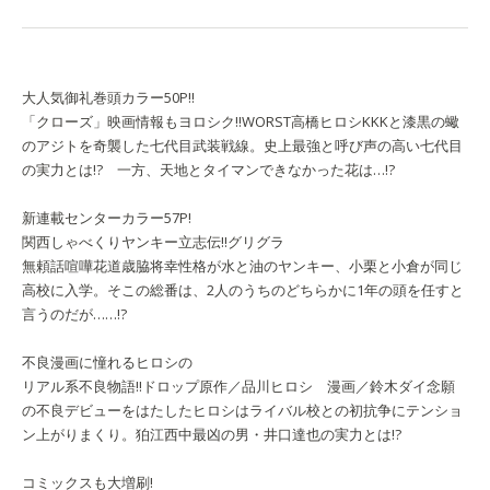
大人気御礼巻頭カラー50P!!
「クローズ」映画情報もヨロシク!!
WORST
高橋ヒロシ
KKKと漆黒の蠍
のアジトを奇襲した七代目武装戦線。史上最強と呼び声の高い七代目
の実力とは!? 一方、天地とタイマンできなかった花は…!?
新連載センターカラー57P!
関西しゃべくりヤンキー立志伝!!
グリグラ
無頼話喧嘩花道
歳脇将幸
性格が水と油のヤンキー、小栗と小倉が同じ
高校に入学。そこの総番は、2人のうちのどちらかに1年の頭を任すと
言うのだが……!?
不良漫画に憧れるヒロシの
リアル系不良物語!!
ドロップ
原作／品川ヒロシ 漫画／鈴木ダイ
念願
の不良デビューをはたしたヒロシはライバル校との初抗争にテンショ
ン上がりまくり。狛江西中最凶の男・井口達也の実力とは!?
コミックスも大増刷!