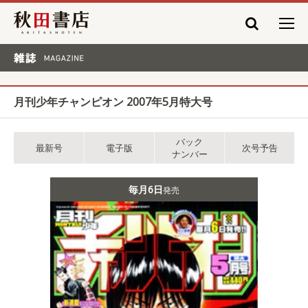
秋田書店
雑誌 MAGAZINE
月刊少年チャンピオン 2007年5月特大号
バック
最新号
電子版
次号予告
ナンバー
毎月6日
発売