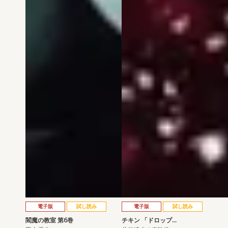
電子版
試し読み
電子版
試し読み
閻魔の教室 第6巻
チキン 「ドロップ…