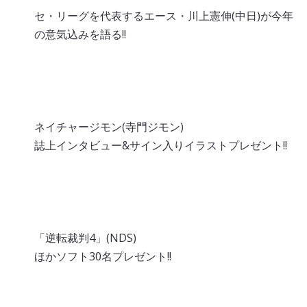
セ・リーグを代表するエース・川上憲伸(中日)が今年
の意気込みを語る!!
B.M.N.への招待状
ネイチャージモン(寺門ジモン)
誌上インタビュー&サイン入りイラストプレゼント!!
ゲーム衛星局
「逆転裁判4」(NDS)
ほかソフト30名プレゼント!!