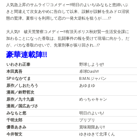
人気急上昇のサムライ♡コメディー!!
明日のよいち!
みなもと悠
姉いぶ
きと間違えて次女あやめに告白して以来、誤解が誤解を生みドロ沼状
態の鷲津。夏祭りを利用して恋の一発大逆転を狙うが……!?
大人気!! 破天荒警察コメディー!!
有頂天ポリス
秋好賢一
生活安全課に
加わることになった香取は、乱闘事件の報を受けて現場に向かう。だ
が、バカな香取のせいで、先輩刑事が振り回され…!?
豪華連載陣!!
いわさわ正泰
野球しようぜ!
本田真吾
卓球Dash!!
SP☆なかてま
B.M.N.ジャパン
原作／しおたろう
あゆまゆ
漫画／鈴野哲次
原作／九十九森
めっちゃキャン
漫画／国広あづさ
みなもと悠
明日のよいち!
千明太郎
プリプリ
優香あきみ
賞味期限あり!!
今井智文
ゆきゆきて北澤くん