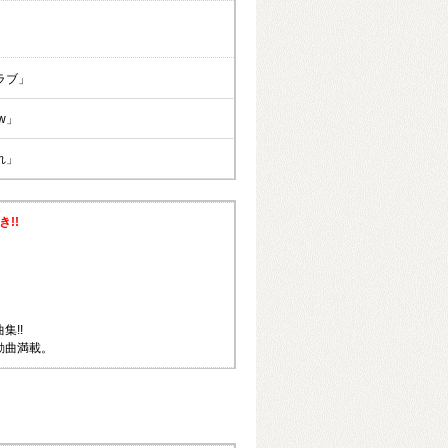
ラブ」
ow」
れ」
!!
集!!
動曲満載。