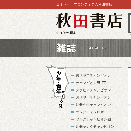
コミック・フロンティアの秋田書店
秋田書店
TOPへ戻る
雑誌
週刊少年チャンピオン
チャンピオンBUZZ
グラビアチャンピオン
月刊少年チャンピオン
別冊少年チャンピオン
少年・青年コ
ヤングチャンピオン
ミック誌
ヤングチャンピオン烈
別冊ヤングチャンピオン