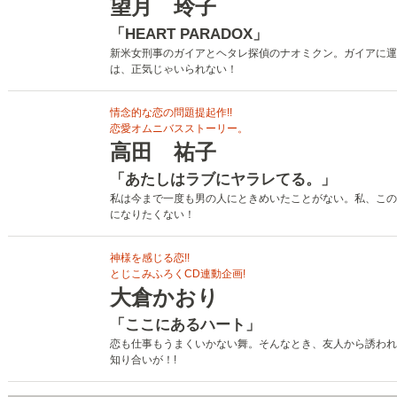
望月 玲子
「HEART PARADOX」
新米女刑事のガイアとヘタレ探偵のナオミクン。ガイアに運
は、正気じゃいられない！
情念的な恋の問題提起作!!
恋愛オムニバスストーリー。
高田 祐子
「あたしはラブにヤラレてる。」
私は今まで一度も男の人にときめいたことがない。私、この
になりたくない！
神様を感じる恋!!
とじこみふろくCD連動企画!
大倉かおり
「ここにあるハート」
恋も仕事もうまくいかない舞。そんなとき、友人から誘われ
知り合いが！!