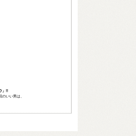
」!!
回のいい男は、