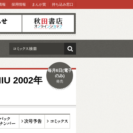
情報
採用情報
まんが賞
持ち込み窓口
オンラインショップ
検索
毎月6日(電子
のみ)
IU 2002年
発売
ックナンバー
次号予告
コミックス