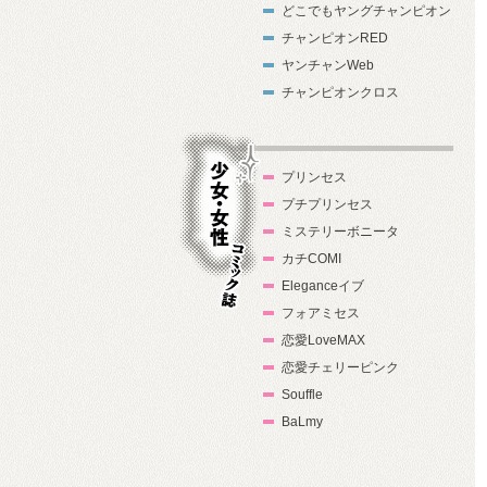
どこでもヤングチャンピオン
チャンピオンRED
ヤンチャンWeb
チャンピオンクロス
プリンセス
プチプリンセス
ミステリーボニータ
カチCOMI
Eleganceイブ
フォアミセス
少女・女性コ
恋愛LoveMAX
ミック誌
恋愛チェリーピンク
Souffle
BaLmy