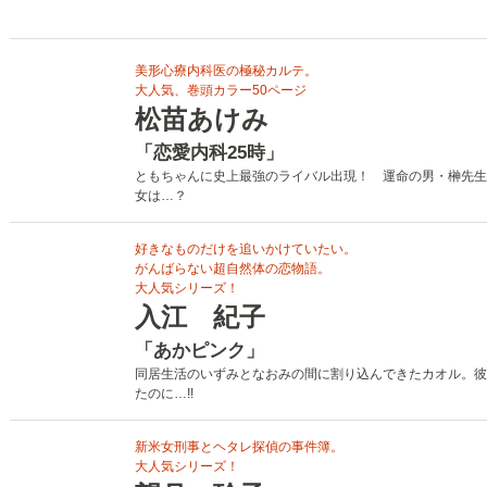
美形心療内科医の極秘カルテ。
大人気、巻頭カラー50ページ
松苗あけみ
「恋愛内科25時」
ともちゃんに史上最強のライバル出現！ 運命の男・榊先生
女は…？
好きなものだけを追いかけていたい。
がんばらない超自然体の恋物語。
大人気シリーズ！
入江 紀子
「あかピンク」
同居生活のいずみとなおみの間に割り込んできたカオル。彼
たのに…!!
新米女刑事とヘタレ探偵の事件簿。
大人気シリーズ！