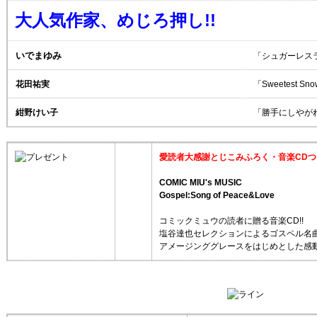
大人気作家、めじろ押し!!
いでまゆみ
「シュガーレス
花田祐実
「Sweetest Sn
紺野けい子
「勝手にしやが
愛読者大感謝とじこみふろく・音楽CDつき
COMIC MIU's MUSIC
Gospel:Song of Peace&Love
コミックミュウの読者に贈る音楽CD!!
塩谷達也セレクションによるゴスペル名曲
アメージンググレースをはじめとした感