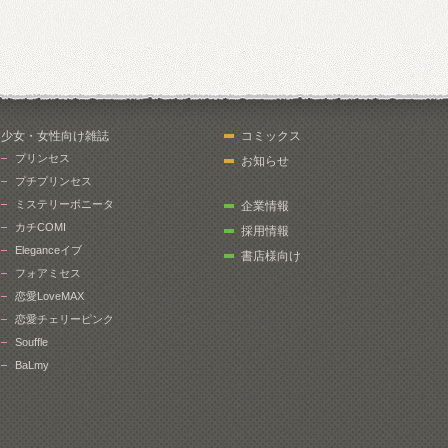
少女・女性向け雑誌
コミックス
プリンセス
お知らせ
プチプリンセス
ミステリーボニータ
企業情報
カチCOMI
採用情報
Eleganceイブ
書店様向け
フォアミセス
恋愛LoveMAX
恋愛チェリーピンク
Souffle
BaLmy