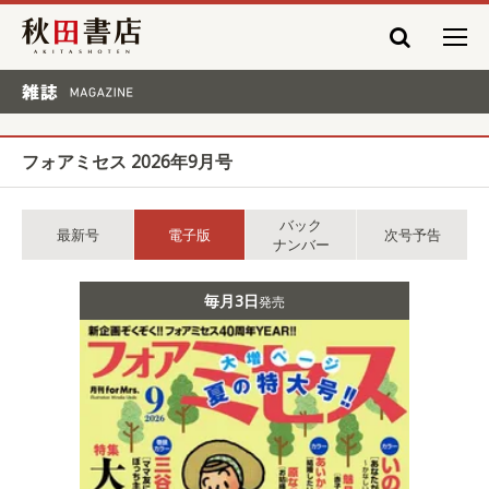
秋田書店
雑誌 MAGAZINE
フォアミセス 2026年9月号
バック
最新号
電子版
次号予告
ナンバー
毎月3日
発売