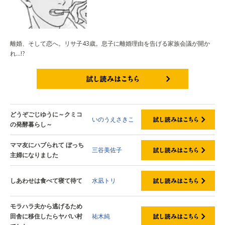
離婚、そして恋へ。リサ子43歳。息子に離婚理由を告げる家族会議が開か
れ…!?
試し読みはこちら
どうぞごじゆうに～クミコ
いのうえさきこ
の発酵暮らし～
ママ友にハブられて ぼっち
三谷美佐子
主婦になりました
しあわせは食べて寝て待て
水凪トリ
モラハラ夫から逃げるため
田舎に移住したらヤバい村
祐木純