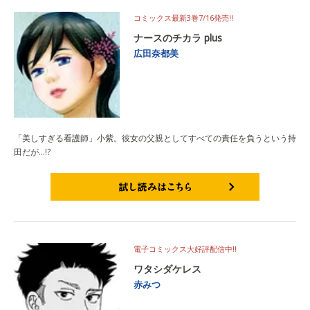
コミックス最新3巻7/16発売!!
ナースのチカラ plus
広田奈都美
「美しすぎる看護師」小紫。彼女の父親としてすべての責任を負うという持
田だが…!?
試し読みはこちら
電子コミックス大好評配信中!!
ワタシダケレス
赤みつ