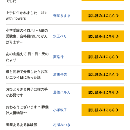
でした
上手に生かれました Life
蒼星きまま
with flowers
小学受験のイロハ! ～6歳の
受験生、合格目指してがん
水玉ペリ
ばります～
あの山越えて 日・日・天の
夢路行
たより
母と同居で介護したらお互
浦川佳弥
いエライ目にあった話
おひとりさま男子は猫の手
遊佐ハルカ
が必要です！
おわるうございます 〜葬儀
小塚敦子
社人情物語〜
出産あるある体験談
村瀬みつき