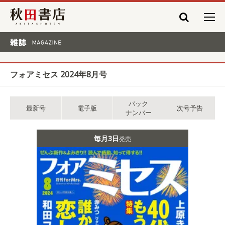
秋田書店
雑誌 MAGAZINE
フォアミセス 2024年8月号
バック
最新号
電子版
次号予告
ナンバー
毎月3日
発売