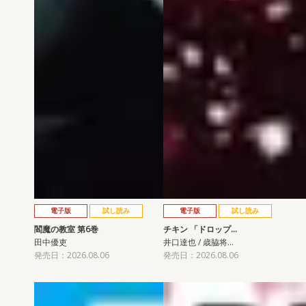
電子版
試し読み
電子版
試し読み
閻魔の教室 第6巻
チキン 「ドロップ…
田中優吏
井口達也 / 歳脇将…
発売日：2026.08.06
発売日：2026.08.06