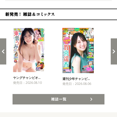
新発売！雑誌&コミックス
ヤングチャンピオ…
チャ
週刊少年チャンピ…
発売日：2026.08.10
発売
発売日：2026.08.06
雑誌一覧