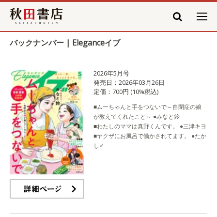
秋田書店
バックナンバー | Eleganceイブ
2026年5月号
発売日：2026年03月26日
定価：700円 (10%税込)
■ムーちゃんと手をつないで～自閉症の娘
が教えてくれたこと～ ●みなと鈴
■わたしのママは真野くんです。 ●三津キヨ
■ヤクザにお風呂で働かされてます。 ●たか
し♂
詳細ページ