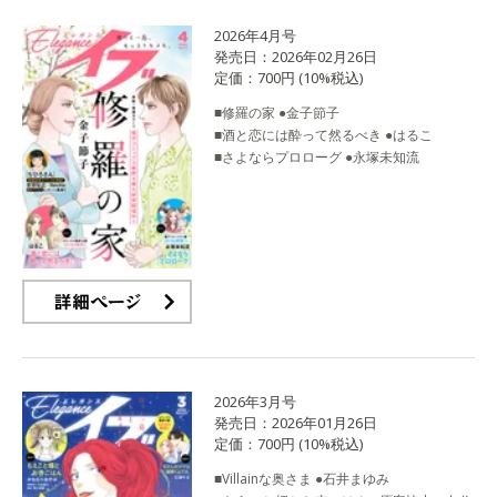
2026年4月号
発売日：2026年02月26日
定価：700円 (10%税込)
■修羅の家 ●金子節子
■酒と恋には酔って然るべき ●はるこ
■さよならプロローグ ●永塚未知流
詳細ページ
2026年3月号
発売日：2026年01月26日
定価：700円 (10%税込)
■Villainな奥さま ●石井まゆみ