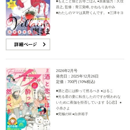
■もえこと畑とお寺ごはん ●原案協力：久住
昌之, 監修：青江覚峰, かねもりあやみ
■わたしのママは真野くんです。 ●三津キヨ
詳細ページ
2026年2月号
発売日：2025年12月26日
定価：700円 (10%税込)
■酒と恋には酔って然るべき ●はるこ
■光る君の妻に転生したのですが呪われな
いために夜伽を拒否しています【心恋】 ●
小糸さよ
■究極のM ●白井裕子