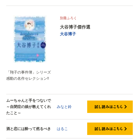
別冊ふろく
大谷博子傑作選
大谷博子
「翔子の事件簿」シリーズ
感動の名作セレクション!!
ムーちゃんと手をつないで
～自閉症の娘が教えてくれ
みなと鈴
たこと～
酒と恋には酔って然るべき
はるこ