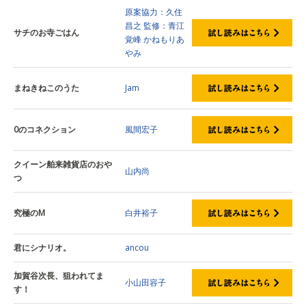
原案協力：久住
昌之
監修：青江
サチのお寺ごはん
覚峰
かねもりあ
やみ
まねきねこのうた
Jam
0のコネクション
風間宏子
クイーン舶来雑貨店のおや
山内尚
つ
究極のM
白井裕子
君にシナリオ。
ancou
加賀谷次長、狙われてま
小山田容子
す！