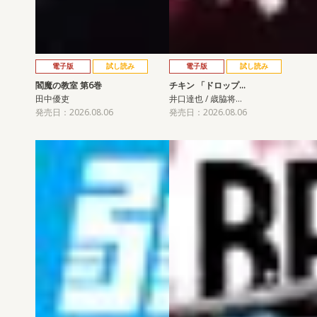
電子版
試し読み
電子版
試し読み
閻魔の教室 第6巻
チキン 「ドロップ…
田中優吏
井口達也 / 歳脇将…
発売日：2026.08.06
発売日：2026.08.06