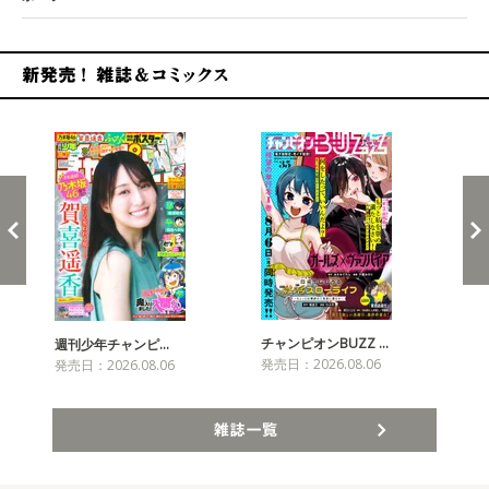
新発売！雑誌&コミックス
チャンピオンBUZZ …
プリ
週刊少年チャンピ…
発売日：2026.08.06
発売
発売日：2026.08.06
雑誌一覧