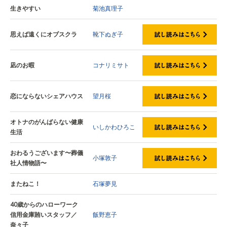
生きやすい
菊池真理子
思えば遠くにオブスクラ
靴下ぬぎ子
凪のお暇
コナリミサト
恋にならないシェアハウス
望月桜
オトナのがんばらない健康
いしかわひろこ
生活
おわるうございます〜葬儀
小塚敦子
社人情物語〜
またねこ！
石塚夢見
40歳からのハローワーク
信用金庫賄いスタッフ／
飯野恵子
奈々子