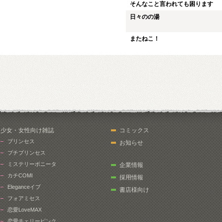
そんなこと言われても困ります
日々のの湯
またねこ！
少女・女性向け雑誌
コミックス
プリンセス
お知らせ
プチプリンセス
ミステリーボニータ
企業情報
カチCOMI
採用情報
Eleganceイブ
書店様向け
フォアミセス
恋愛LoveMAX
恋愛チェリーピンク