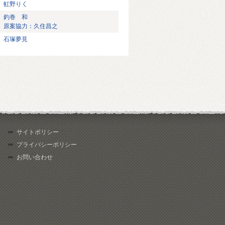
虹野りく
釣巻 和
原案協力：久住昌之
石塚夢見
サイトポリシー
プライバシーポリシー
お問い合わせ