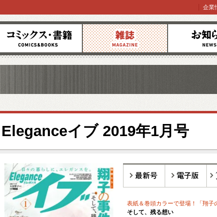
企業
コミックス
雑誌
お知らせ
Eleganceイブ 2019年1月号
最新号
電子版
バ
表紙＆巻頭カラーで登場！「翔子
そして、残る想い