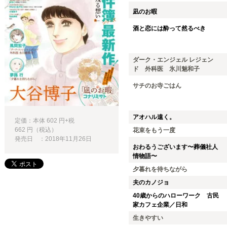
凪のお暇
酒と恋には酔って然るべき
ダーク・エンジェル レジェン
ド 外科医 氷川魅和子
サチのお寺ごはん
アオハル遠く。
定価：本体 602 円+税
662 円（税込）
花束をもう一度
発売日 ：2018年11月26日
おわるうございます〜葬儀社人
情物語〜
夕暮れを待ちながら
夫のカノジョ
40歳からのハローワーク 古民
家カフェ企業／日和
生きやすい