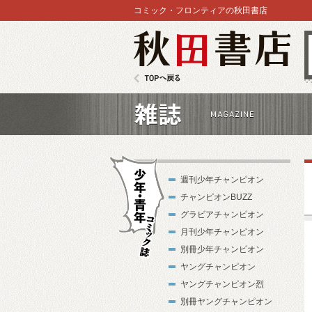
コミック・フロンティアの秋田書店
秋田書店
TOPへ戻る
雑誌
週刊少年チャンピオン
チャンピオンBUZZ
グラビアチャンピオン
月刊少年チャンピオン
別冊少年チャンピオン
少年・青年コ
ヤングチャンピオン
ミック誌
ヤングチャンピオン烈
別冊ヤングチャンピオン