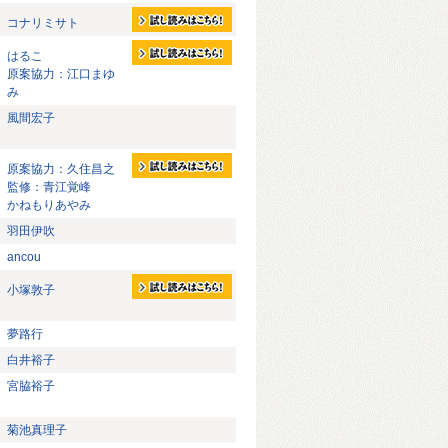
コナリミサト
はるこ
原案協力：江口まゆ
み
風間宏子
原案協力：久住昌之
監修：青江覚峰
かねもりあやみ
羽田伊吹
ancou
小塚敦子
夢路行
白井裕子
宮脇裕子
菊池真理子