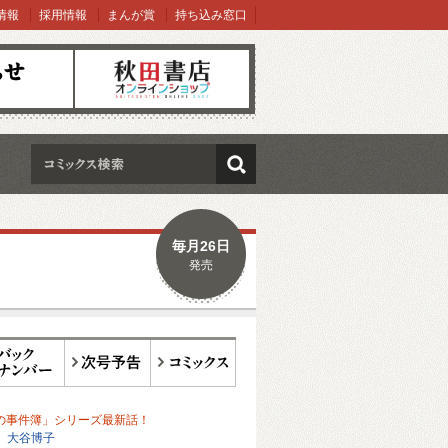
情報
採用情報
まんが賞
持ち込み窓口
オンラインショップ
検索
毎月26日
発売
ックナンバー
次号予告
コミックス
の事件簿」シリーズ最新話！
大谷博子