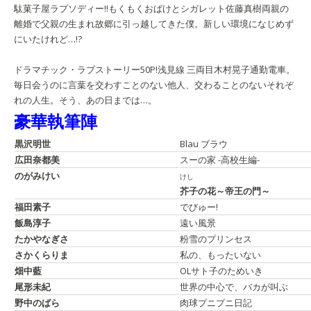
駄菓子屋ラプソディー!!
もくもくおばけとシガレット
佐藤真樹
両親の
離婚で父親の生まれ故郷に引っ越してきた僕。新しい環境になじめず
にいたけれど…!?
ドラマチック・ラブストーリー50P!
浅見線 三両目
木村晃子
通勤電車。
毎日会うのに言葉を交わすことのない他人、交わることのないそれぞ
れの人生。そう、あの日までは…。
豪華執筆陣
黒沢明世
Blau ブラウ
広田奈都美
スーの家 -高校生編-
のがみけい
けし
芥子の花～帝王の門～
福田素子
でびゅー!
飯島淳子
遠い風景
たかやなぎさ
粉雪のプリンセス
さかくらりま
私の、もったいない
畑中藍
OLサト子のためいき
尾形未紀
世界の中心で、バカが叫ぶ
野中のばら
肉球プニプニ日記