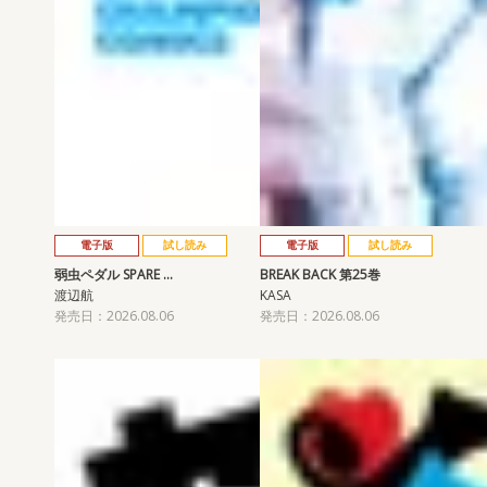
電子版
試し読み
電子版
試し読み
弱虫ペダル SPARE …
BREAK BACK 第25巻
渡辺航
KASA
発売日：2026.08.06
発売日：2026.08.06