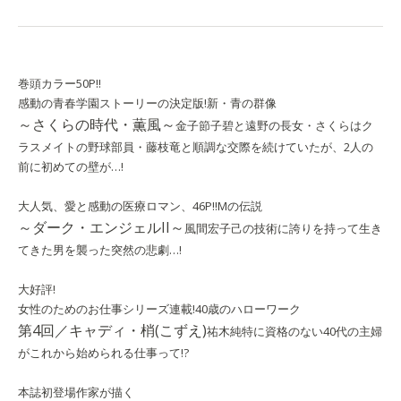
巻頭カラー50P!!
感動の青春学園ストーリーの決定版!
新・青の群像
～さくらの時代・薫風～
金子節子
碧と遠野の長女・さくらはク
ラスメイトの野球部員・藤枝竜と順調な交際を続けていたが、2人の
前に初めての壁が…!
大人気、愛と感動の医療ロマン、46P!!
Mの伝説
～ダーク・エンジェルII～
風間宏子
己の技術に誇りを持って生き
てきた男を襲った突然の悲劇…!
大好評!
女性のためのお仕事シリーズ連載!
40歳のハローワーク
第4回／キャディ・梢(こずえ)
祐木純
特に資格のない40代の主婦
がこれから始められる仕事って!?
本誌初登場作家が描く