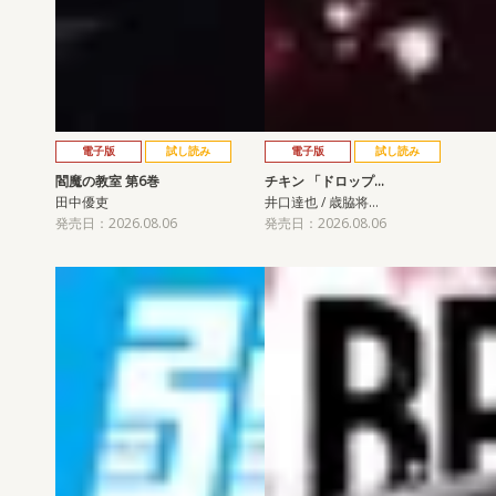
電子版
試し読み
電子版
試し読み
閻魔の教室 第6巻
チキン 「ドロップ…
田中優吏
井口達也 / 歳脇将…
発売日：2026.08.06
発売日：2026.08.06