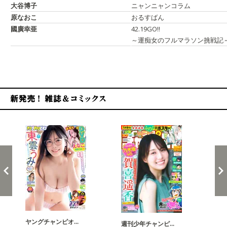
大谷博子
ニャンニャンコラム
原なおこ
おるすばん
國廣幸亜
42.19GO!!
～運痴女のフルマラソン挑戦記
新発売！雑誌&コミックス
ヤングチャンピオ…
チャ
週刊少年チャンピ…