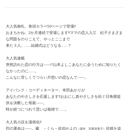
大人気御礼、巻頭カラー50ページで登場!!
おまちかね、2か月連続で登場します!!
ママの恋人
入江 紀子
さまざま
な問題をのりこえて、やっとここまで
来た３人。……結婚式はどうなる……？
大人気連載
突然訪れた恋の行方は------!?
山本よしこ
あなたに会うために
知りたく
なかったのに……。
こんなに苦しくてつらい片想いの恋なんて------。
アイバンク・コーディネーター、幸田あかりが
あなたのやさしさを応援します!!
おおにし真
やさしさを紡ぐ日
角膜提
供を決断した母親------。
時が経つにつれて思いは複雑で……。
大人気小説を漫画化!!
烈の運命は------。
藏 －くら－
佐伯かよの
佐穂を追
（原作 宮尾登美子）