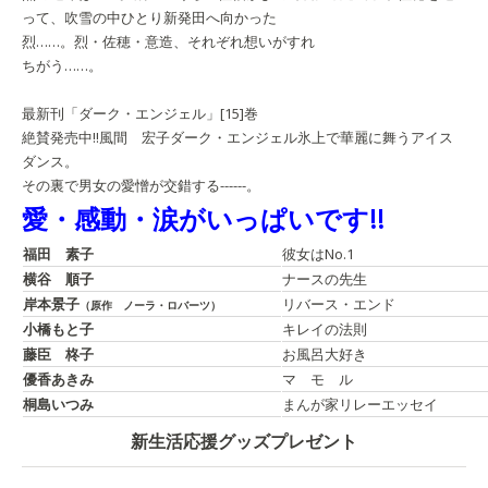
って、吹雪の中ひとり新発田へ向かった
烈……。烈・佐穂・意造、それぞれ想いがすれ
ちがう……。
最新刊「ダーク・エンジェル」[15]巻
絶賛発売中!!
風間 宏子
ダーク・エンジェル
氷上で華麗に舞うアイス
ダンス。
その裏で男女の愛憎が交錯する------。
愛・感動・涙がいっぱいです!!
福田 素子
彼女はNo.1
横谷 順子
ナースの先生
岸本景子
リバース・エンド
（原作 ノーラ・ロバーツ）
小橋もと子
キレイの法則
藤臣 柊子
お風呂大好き
優香あきみ
マ モ ル
桐島いつみ
まんが家リレーエッセイ
新生活応援グッズプレゼント