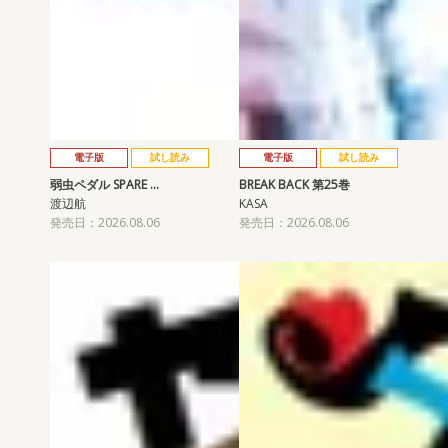
電子版
試し読み
電子版
試し読み
弱虫ペダル SPARE …
BREAK BACK 第25巻
渡辺航
KASA
発売日：2026.08.06
発売日：2026.08.06