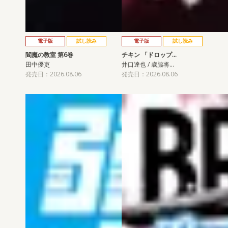
電子版
試し読み
電子版
試し読み
閻魔の教室 第6巻
チキン 「ドロップ…
田中優吏
井口達也 / 歳脇将…
発売日：2026.08.06
発売日：2026.08.06