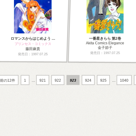
ロマンスからはじめよう …
一番星きらら 第2巻
Akita Comics Elegance
プリンセス・コミックス
金子節子
藤田麻貴
発売日：1997.07.25
発売日：1997.07.25
前の12件
1
…
921
922
923
924
925
…
1040