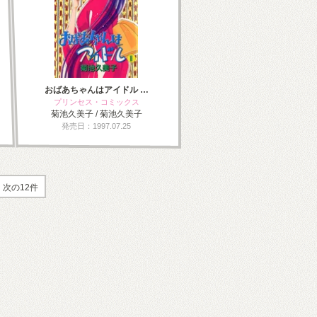
おばあちゃんはアイドル …
プリンセス・コミックス
菊池久美子 / 菊池久美子
発売日：1997.07.25
次の12件