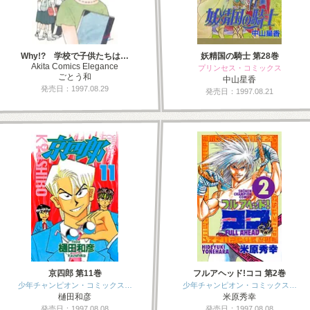
Why!? 学校で子供たちは…
妖精国の騎士 第28巻
Akita Comics Elegance
プリンセス・コミックス
ごとう和
中山星香
発売日：1997.08.29
発売日：1997.08.21
京四郎 第11巻
フルアヘッド!ココ 第2巻
少年チャンピオン・コミックス…
少年チャンピオン・コミックス…
樋田和彦
米原秀幸
発売日：1997.08.08
発売日：1997.08.08