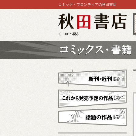
コミック・フロンティアの秋田書店
秋田書店
TOPへ戻る
コミックス
新刊・近刊
これから発売予定
話題の作品