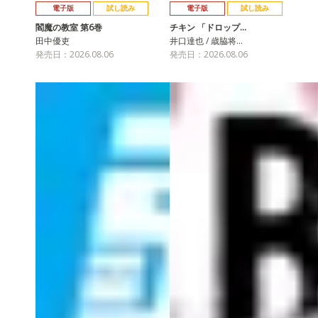
電子版
試し読み
電子版
試し読み
閻魔の教室 第6巻
チキン 「ドロップ…
田中優吏
井口達也 / 歳脇将…
発売日：2026.08.06
発売日：2026.08.06