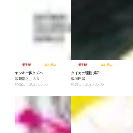
電子版
試し読み
電子版
試し読み
ヤンキーJKクズハ…
タイカの理性 第7…
宗我部としのり
板垣巴留
発売日：2026.08.06
発売日：2026.08.06