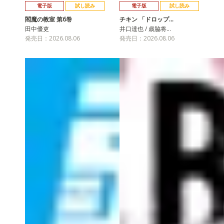
電子版
試し読み
電子版
試し読み
閻魔の教室 第6巻
チキン 「ドロップ…
田中優吏
井口達也 / 歳脇将…
発売日：2026.08.06
発売日：2026.08.06