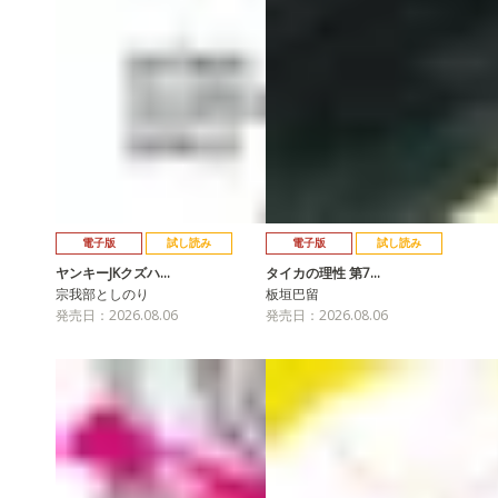
電子版
試し読み
電子版
試し読み
ヤンキーJKクズハ…
タイカの理性 第7…
宗我部としのり
板垣巴留
発売日：2026.08.06
発売日：2026.08.06