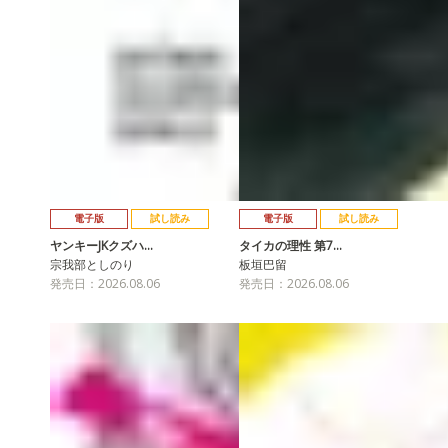
電子版
試し読み
電子版
試し読み
ヤンキーJKクズハ…
タイカの理性 第7…
宗我部としのり
板垣巴留
発売日：2026.08.06
発売日：2026.08.06