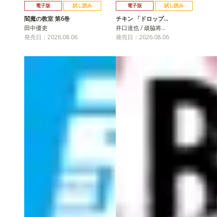
電子版
試し読み
電子版
試し読み
閻魔の教室 第6巻
チキン 「ドロップ…
田中優吏
井口達也 / 歳脇将…
発売日：2026.08.06
発売日：2026.08.06