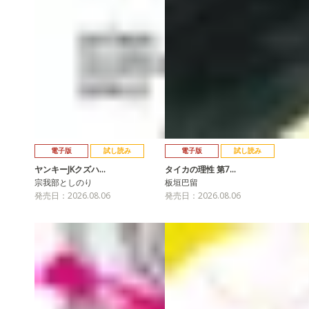
電子版
試し読み
電子版
試し読み
ヤンキーJKクズハ…
タイカの理性 第7…
宗我部としのり
板垣巴留
発売日：2026.08.06
発売日：2026.08.06