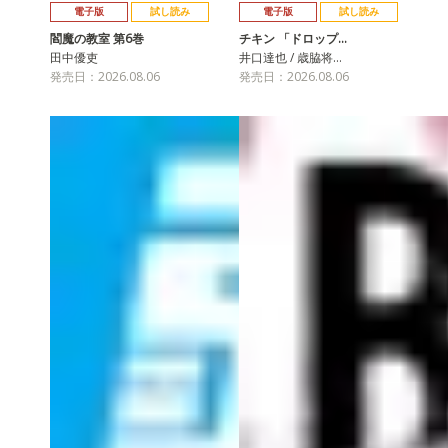
電子版
試し読み
電子版
試し読み
閻魔の教室 第6巻
チキン 「ドロップ…
田中優吏
井口達也 / 歳脇将…
発売日：2026.08.06
発売日：2026.08.06