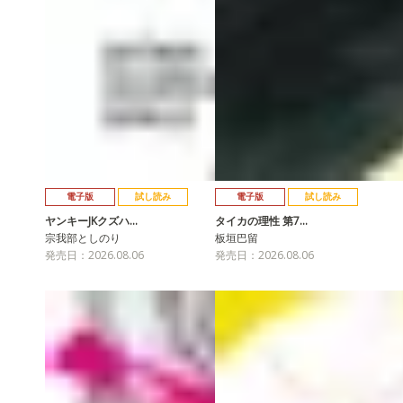
電子版
試し読み
電子版
試し読み
ヤンキーJKクズハ…
タイカの理性 第7…
宗我部としのり
板垣巴留
発売日：2026.08.06
発売日：2026.08.06