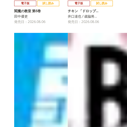
電子版
試し読み
電子版
試し読み
閻魔の教室 第6巻
チキン 「ドロップ…
田中優吏
井口達也 / 歳脇将…
発売日：2026.08.06
発売日：2026.08.06