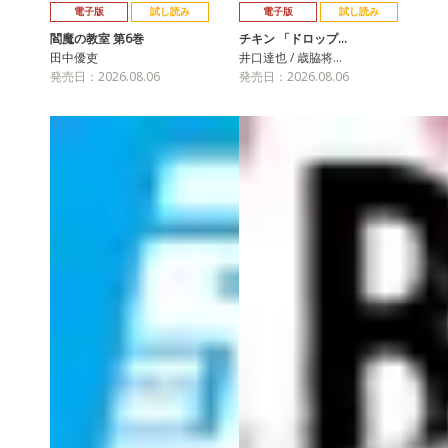
電子版
試し読み
電子版
試し読み
閻魔の教室 第6巻
チキン 「ドロップ…
田中優吏
井口達也 / 歳脇将…
発売日：2026.08.06
発売日：2026.08.06