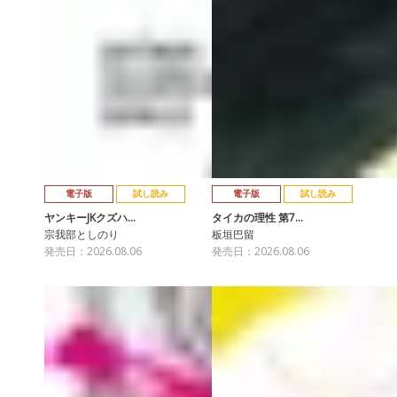
電子版
試し読み
電子版
試し読み
ヤンキーJKクズハ…
タイカの理性 第7…
宗我部としのり
板垣巴留
発売日：2026.08.06
発売日：2026.08.06