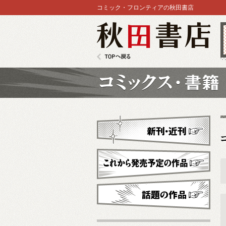
コミック・フロンティアの秋田書店
秋田書店
TOPへ戻る
コミックス
新刊・近刊
これから発売予定
話題の作品