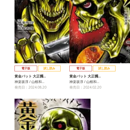
電子版
試し読み
電子版
試し読み
黄金バット 大正髑…
黄金バット 大正髑…
神楽坂淳 / 山根和…
神楽坂淳 / 山根和…
発売日：2024.08.20
発売日：2024.02.20