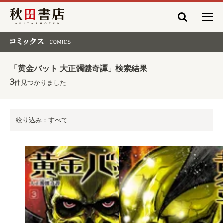
秋田書店
コミックス COMICS
「黄金バット 大正髑髏奇譚」検索結果
3
件見つかりました
絞り込み：すべて