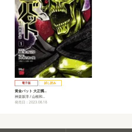
電子版
試し読み
黄金バット 大正髑…
神楽坂淳 / 山根和…
発売日：2023.08.18