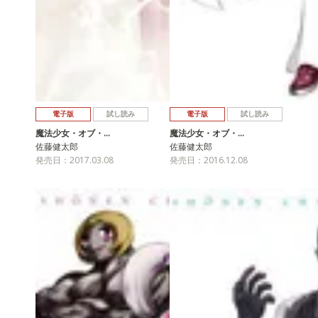
電子版
試し読み
電子版
試し読み
魔法少女・オブ・…
魔法少女・オブ・…
佐藤健太郎
佐藤健太郎
発売日：2017.03.08
発売日：2016.12.08