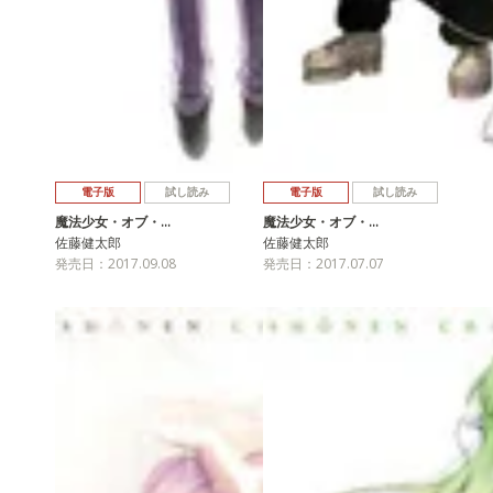
電子版
試し読み
電子版
試し読み
魔法少女・オブ・…
魔法少女・オブ・…
佐藤健太郎
佐藤健太郎
発売日：2017.09.08
発売日：2017.07.07