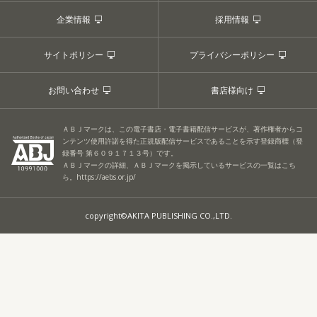
企業情報
採用情報
サイトポリシー
プライバシーポリシー
お問い合わせ
書店様向け
ＡＢＪマークは、この電子書店・電子書籍配信サービスが、著作権者からコ
ンテンツ使用許諾を得た正規版配信サービスであることを示す登録商標（登
録番号 第６０９１７１３号）です。
ＡＢＪマークの詳細、ＡＢＪマークを掲示しているサービスの一覧はこち
ら。
https://aebs.or.jp/
copyright©AKITA PUBLISHING CO.,LTD.