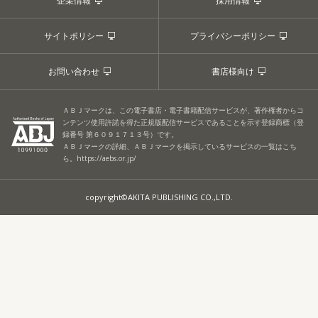
企業情報
採用情報
サイトポリシー
プライバシーポリシー
お問い合わせ
書店様向け
ＡＢＪマークは、この電子書店・電子書籍配信サービスが、著作権者からコ
ンテンツ使用許諾を得た正規版配信サービスであることを示す登録商標（登
録番号 第６０９１７１３号）です。
ＡＢＪマークの詳細、ＡＢＪマークを掲示しているサービスの一覧はこち
ら。
https://aebs.or.jp/
copyright©AKITA PUBLISHING CO.,LTD.